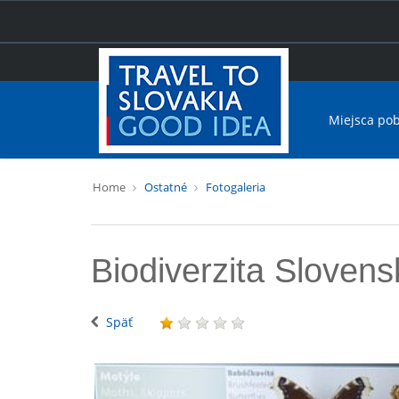
Miejsca po
Home
Ostatné
Fotogaleria
Biodiverzita Slovens
Späť