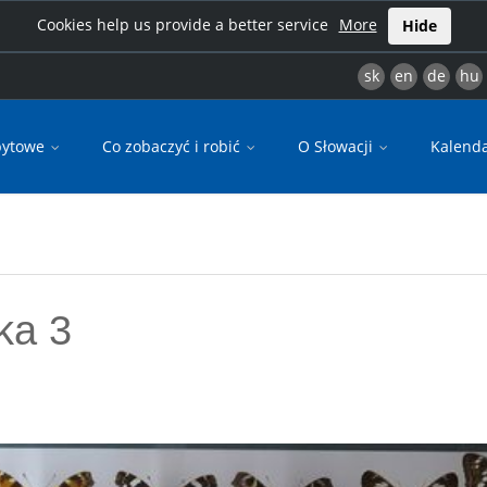
Cookies help us provide a better service
More
Hide
sk
en
de
hu
bytowe
Co zobaczyć i robić
O Słowacji
Kalend
ka 3