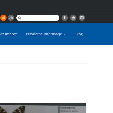
pl
zh
arz imprez
Przydatne informacje
Blog