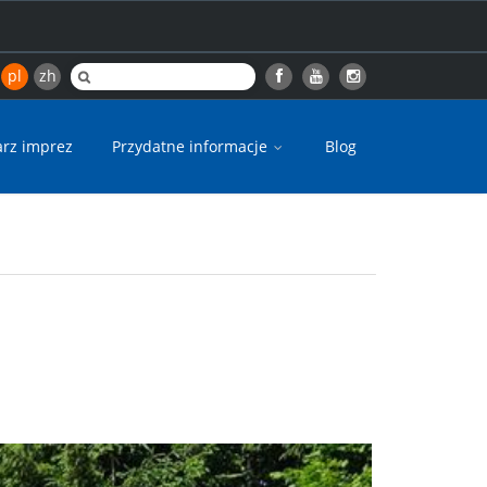
pl
zh
arz imprez
Przydatne informacje
Blog