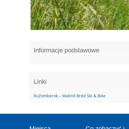
Informacje podstawowe
Linki
Ružomberok – Malinô Brdo Ski & Bike
Miejsca
Co zobaczyć i