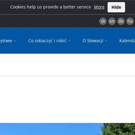
Cookies help us provide a better service
More
Hide
sk
en
de
hu
bytowe
Co zobaczyć i robić
O Słowacji
Kalend