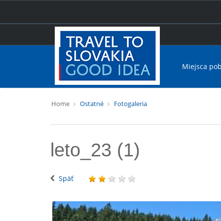
Miejsca po
Home
Ostatné
Fotogaleria
leto_23 (1)
Späť