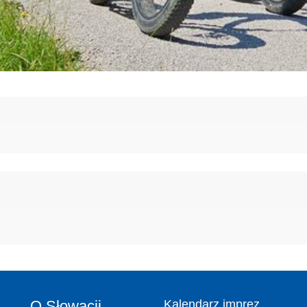
O Słowacji
Kalendarz imprez