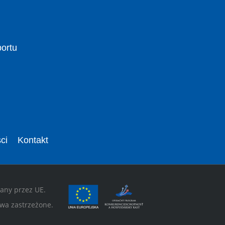
portu
ci
Kontakt
wany przez UE.
wa zastrzeżone.