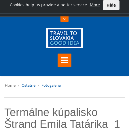
Cookies help us provide a better service
More
Hide
Home
Ostatné
Fotogaleria
Termálne kúpalisko
Štrand Emila Tatárika_1