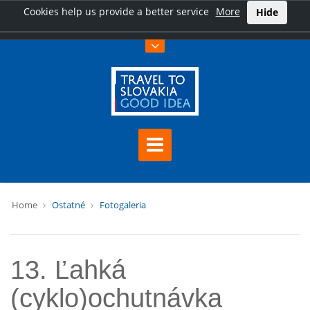
Cookies help us provide a better service
More
Hide
Home
Ostatné
Fotogaleria
13. Ľahká
(cyklo)ochutnávka