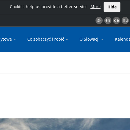
Cookies help us provide a better service
More
Hide
sk
en
de
hu
bytowe
Co zobaczyć i robić
O Słowacji
Kalend