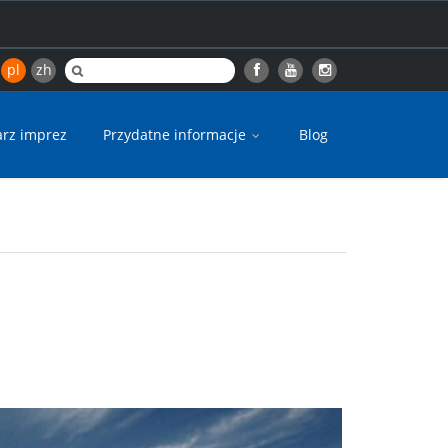
pl
zh
arz imprez
Przydatne informacje
Blog