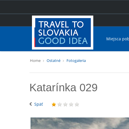
Miejsca po
Home
Ostatné
Fotogaleria
Katarínka 029
Späť