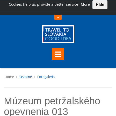
Cookies help us provide a better service
More
Hide
Home
Ostatné
Fotogaleria
Múzeum petržalského
opevnenia 013