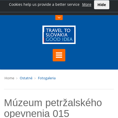
Cookies help us provide a better service
More
Hide
Home
Ostatné
Fotogaleria
Múzeum petržalského
opevnenia 015