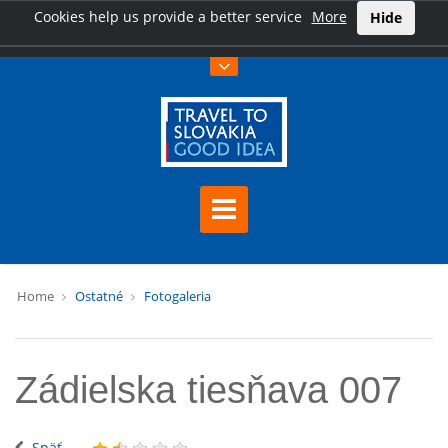
Cookies help us provide a better service
More
Hide
Home
Ostatné
Fotogaleria
Zádielska tiesňava 007
Späť