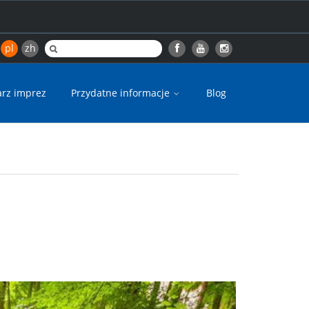
pl
zh
arz imprez
Przydatne informacje
Blog