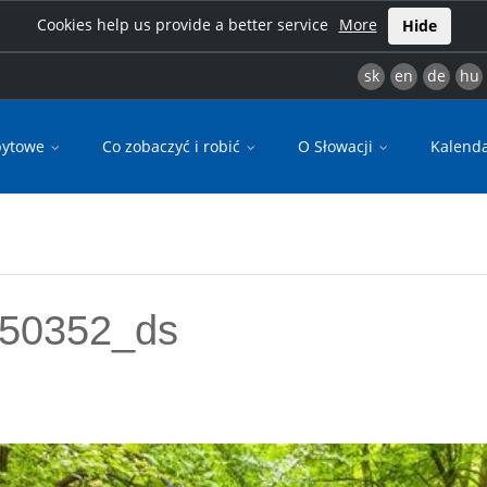
Cookies help us provide a better service
More
Hide
sk
en
de
hu
bytowe
Co zobaczyć i robić
O Słowacji
Kalend
450352_ds