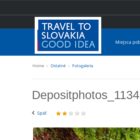
Miejsca po
Home
Ostatné
Fotogaleria
Depositphotos_113
Späť