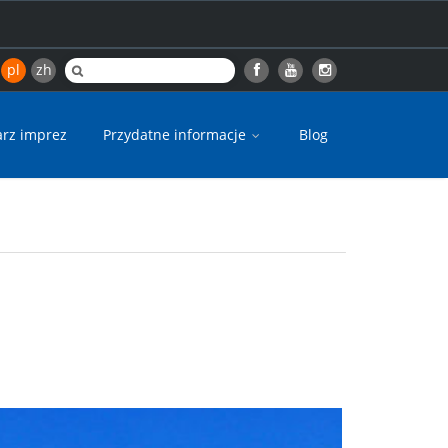
pl
zh
arz imprez
Przydatne informacje
Blog