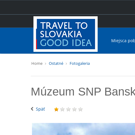
Miejsca po
Home
Ostatné
Fotogaleria
Múzeum SNP Banská
Späť