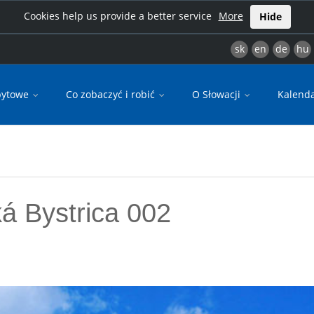
Cookies help us provide a better service
More
Hide
sk
en
de
hu
bytowe
Co zobaczyć i robić
O Słowacji
Kalend
 Bystrica 002