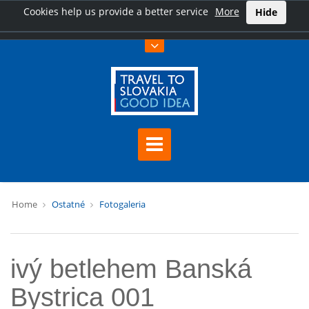
Cookies help us provide a better service
More
Hide
Home
Ostatné
Fotogaleria
ivý betlehem Banská
Bystrica 001