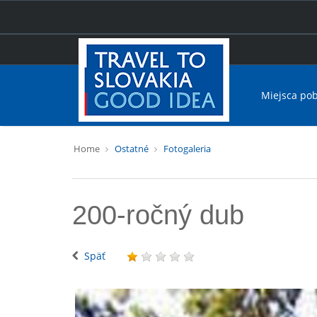
Miejsca po
Home
Ostatné
Fotogaleria
200-ročný dub
Späť