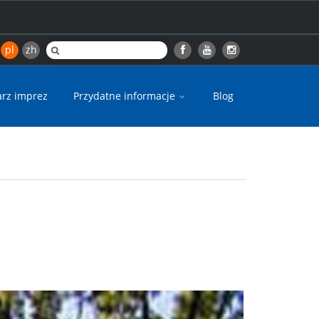
pl
zh
arz imprez
Przydatne informacje
Blog