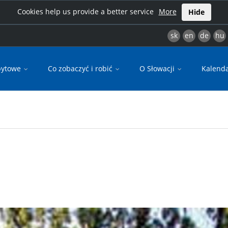
Cookies help us provide a better service
More
Hide
sk
en
de
hu
bytowe
Co zobaczyć i robić
O Słowacji
Kalend