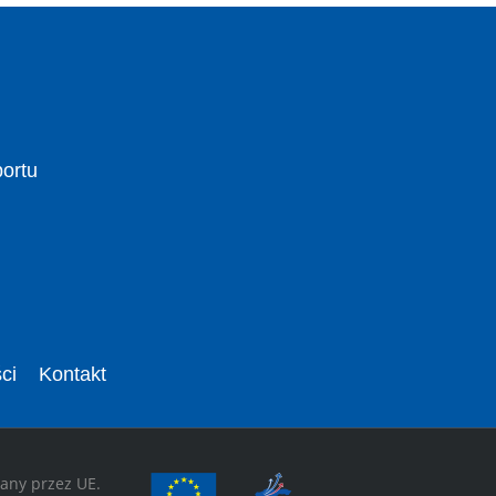
portu
ci
Kontakt
wany przez UE.