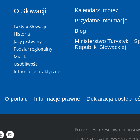
O Słowacji
Kalendarz imprez
Przydatne informacje
Fakty o Słowacji
Blog
Historia
Ministerstwo Turystyki i S
Jacy jesteśmy
Republiki Słowackiej
Podział regionalny
Miasta
Osobliwości
Informacje praktyczne
O portalu
Informacje prawne
Deklaracja dostępnoś
Projekt jest częściowo finanso
© 2005-15 SACR. Wszystkie pra