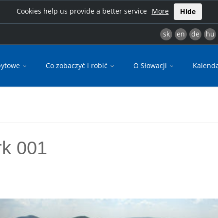
Cookies help us provide a better service
More
Hide
sk
en
de
hu
bytowe
Co zobaczyć i robić
O Słowacji
Kalend
rk 001