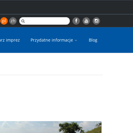
pl
zh
arz imprez
Przydatne informacje
Blog