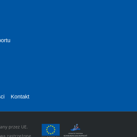
portu
ci
Kontakt
wany przez UE.
wa zastrzeżone.