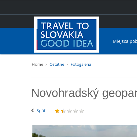
Miejsca po
Home
Ostatné
Fotogaleria
Novohradský geopa
Späť