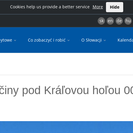
Cookies help us provide a better service
More
Hide
sk
en
de
hu
bytowe
Co zobaczyć i robić
O Słowacji
Kalend
činy pod Kráľovou hoľou 0