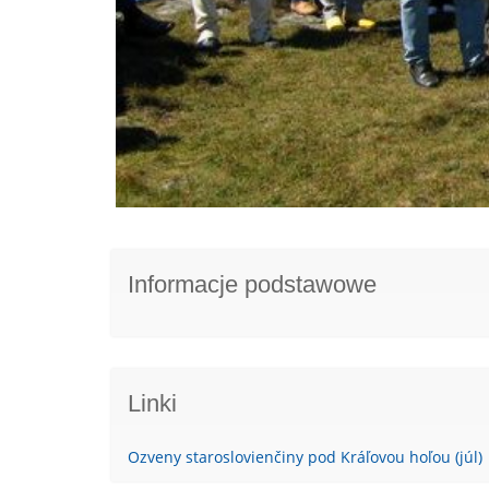
Informacje podstawowe
Linki
Ozveny staroslovienčiny pod Kráľovou hoľou (júl)