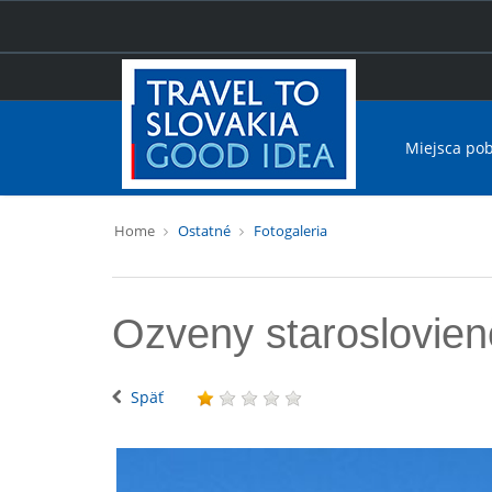
Miejsca po
Home
Ostatné
Fotogaleria
Ozveny staroslovien
Späť