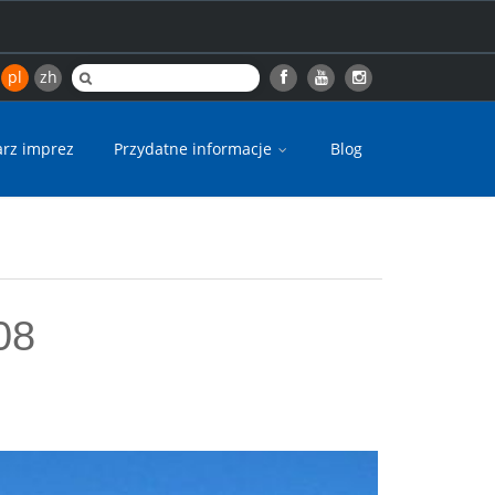
pl
zh
arz imprez
Przydatne informacje
Blog
08