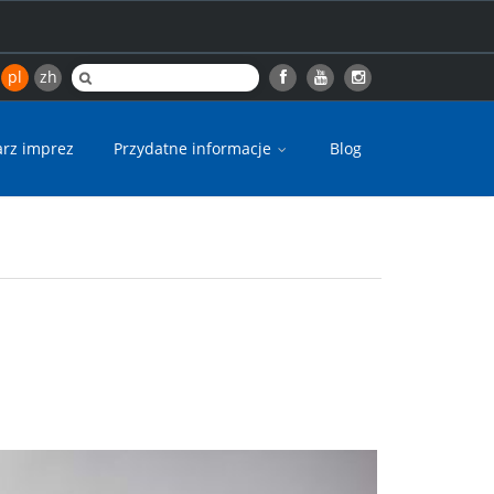
pl
zh
arz imprez
Przydatne informacje
Blog