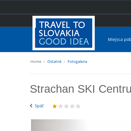
Miejsca po
Home
Ostatné
Fotogaleria
Strachan SKI Centr
Späť