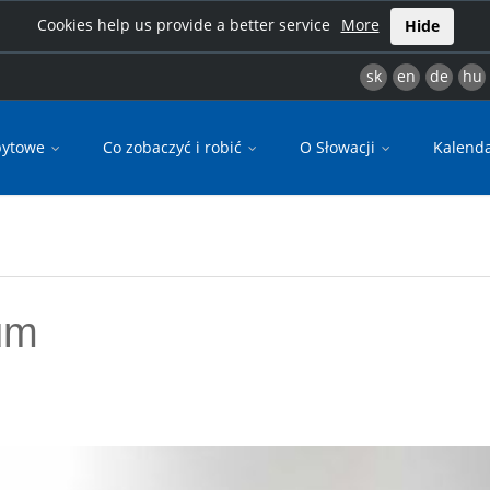
Cookies help us provide a better service
More
Hide
sk
en
de
hu
bytowe
Co zobaczyć i robić
O Słowacji
Kalend
um