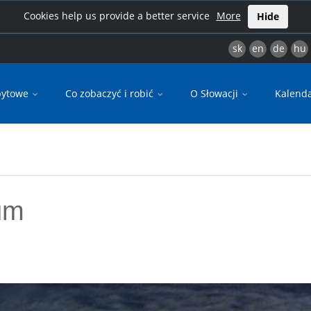
Cookies help us provide a better service
More
Hide
sk
en
de
hu
bytowe
Co zobaczyć i robić
O Słowacji
Kalend
um