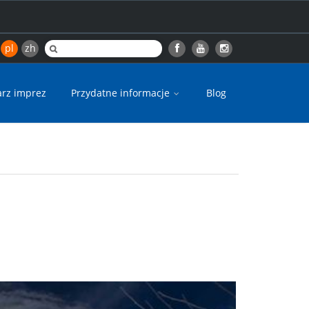
pl
zh
arz imprez
Przydatne informacje
Blog