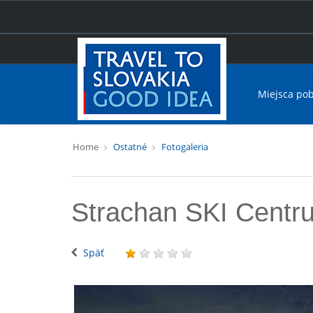
Miejsca po
Home
Ostatné
Fotogaleria
Strachan SKI Centr
Späť