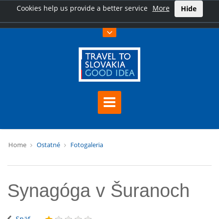
Cookies help us provide a better service
More
Hide
Home
Ostatné
Fotogaleria
Synagóga v Šuranoch
Späť