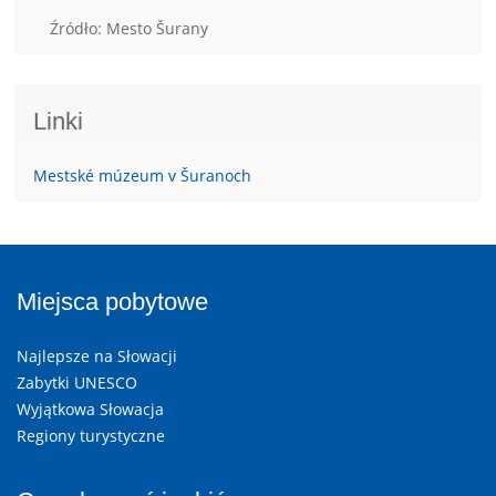
Źródło: Mesto Šurany
Linki
Mestské múzeum v Šuranoch
Miejsca pobytowe
Najlepsze na Słowacji
Zabytki UNESCO
Wyjątkowa Słowacja
Regiony turystyczne