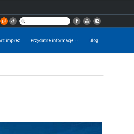
pl
zh
arz imprez
Przydatne informacje
Blog