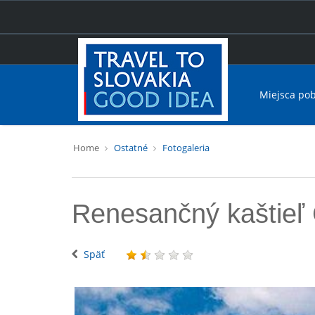
Miejsca po
Home
Ostatné
Fotogaleria
Renesančný kaštieľ
Späť