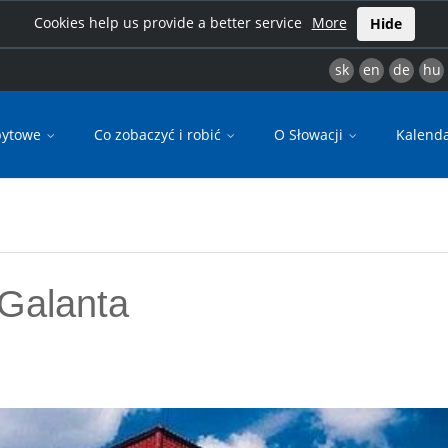
Cookies help us provide a better service
More
Hide
sk
en
de
hu
bytowe
Co zobaczyć i robić
O Słowacji
Kalend
 Galanta