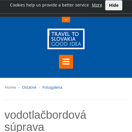
Cookies help us provide a better service
More
Hide
Home
Ostatné
Fotogaleria
vodotlačbordová
súprava