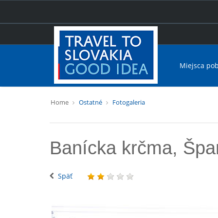
Miejsca po
Home
Ostatné
Fotogaleria
Banícka krčma, Špan
Späť