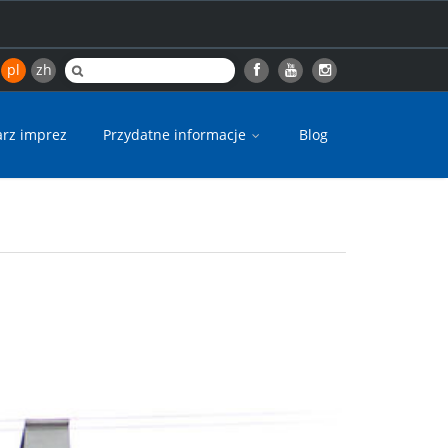
pl
zh
arz imprez
Przydatne informacje
Blog