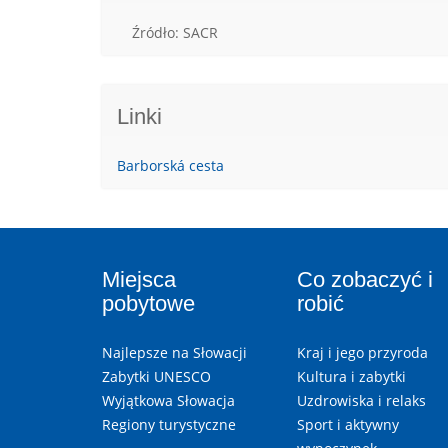
Źródło: SACR
Linki
Barborská cesta
Miejsca
Co zobaczyć i
pobytowe
robić
Najlepsze na Słowacji
Kraj i jego przyroda
Zabytki UNESCO
Kultura i zabytki
Wyjątkowa Słowacja
Uzdrowiska i relaks
Regiony turystyczne
Sport i aktywny