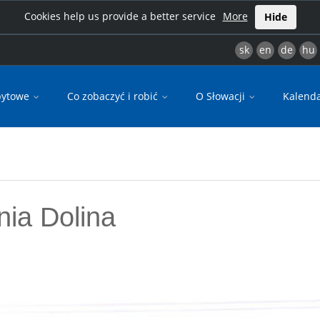
Cookies help us provide a better service
More
Hide
sk
en
de
hu
bytowe
Co zobaczyć i robić
O Słowacji
Kalend
ia Dolina