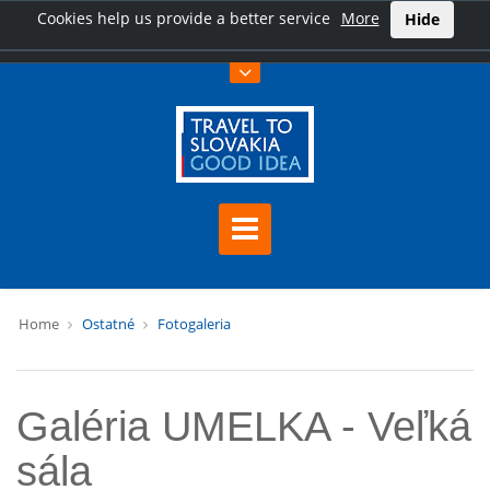
Cookies help us provide a better service
More
Hide
Home
Ostatné
Fotogaleria
Galéria UMELKA - Veľká
sála