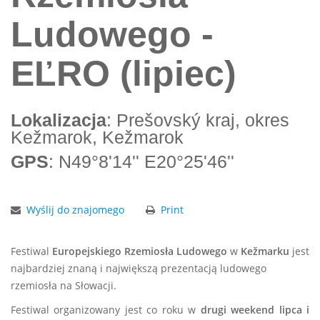
Ludowego -
EĽRO (lipiec)
Lokalizacja
: Prešovský kraj, okres
Kežmarok, Kežmarok
GPS
: N49°8'14'' E20°25'46''
Wyślij do znajomego
Print
Festiwal
Europejskiego Rzemiosła Ludowego
w
Kežmarku
jest
najbardziej znaną i największą prezentacją ludowego
rzemiosła na Słowacji.
Festiwal organizowany jest co roku w
drugi weekend lipca
i