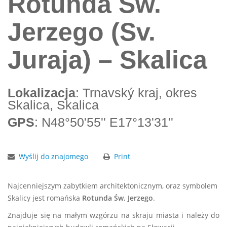
Rotunda Św.
Jerzego (Sv.
Juraja) – Skalica
Lokalizacja
: Trnavský kraj, okres
Skalica, Skalica
GPS
: N48°50'55'' E17°13'31''
Wyślij do znajomego
Print
Najcenniejszym zabytkiem architektonicznym, oraz symbolem
Skalicy jest romańska
Rotunda Św. Jerzego
.
Znajduje się na małym wzgórzu na skraju miasta i należy do