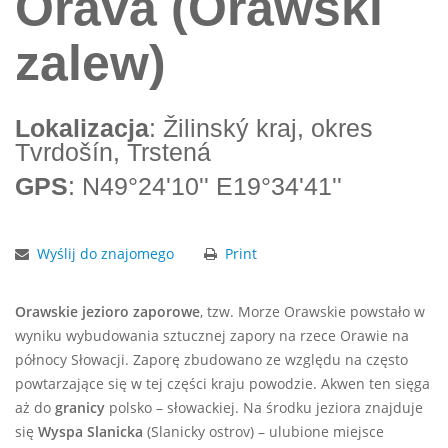
Orava (Orawski
zalew)
Lokalizacja
: Žilinský kraj, okres
Tvrdošín, Trstená
GPS
: N49°24'10'' E19°34'41''
Wyślij do znajomego
Print
Orawskie jezioro zaporowe
, tzw. Morze Orawskie powstało w
wyniku wybudowania sztucznej zapory na rzece Orawie na
północy Słowacji. Zaporę zbudowano ze względu na często
powtarzające się w tej części kraju powodzie. Akwen ten sięga
aż do
granicy
polsko – słowackiej. Na środku jeziora znajduje
się
Wyspa Slanicka
(Slanicky ostrov) – ulubione miejsce