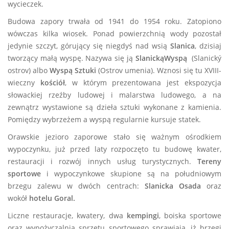
wycieczek.
Budowa zapory trwała od 1941 do 1954 roku. Zatopiono
wówczas kilka wiosek. Ponad powierzchnią wody pozostał
jedynie szczyt, górujący się niegdyś nad wsią
Slanica
, dzisiaj
tworzący małą wyspę. Nazywa się ją
Slanicką
Wyspą
(Slanický
ostrov)
albo
Wyspą Sztuki
(Ostrov umenia). Wznosi się tu XVIII-
wieczny
kościół
, w którym prezentowana jest ekspozycja
słowackiej rzeźby ludowej i malarstwa ludowego, a na
zewnątrz wystawione są dzieła sztuki wykonane z kamienia.
Pomiędzy wybrzeżem a wyspą regularnie kursuje statek.
Orawskie jezioro zaporowe stało się ważnym ośrodkiem
wypoczynku, już przed laty rozpoczęto tu budowę kwater,
restauracji i rozwój innych usług turystycznych.
Tereny
sportowe
i wypoczynkowe skupione są na południowym
brzegu zalewu w dwóch centrach:
Slanicka Osada
oraz
wokół
hotelu Goral.
Liczne restauracje, kwatery, dwa
kempingi
, boiska sportowe
oraz wypożyczalnia sprzętu sportowego sprawiają, iż brzegi