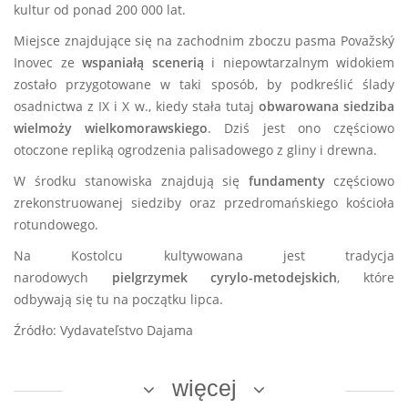
kultur od ponad 200 000 lat.
Miejsce znajdujące się na zachodnim zboczu pasma Považský
Inovec ze
wspaniałą scenerią
i niepowtarzalnym widokiem
zostało przygotowane w taki sposób, by podkreślić ślady
osadnictwa z IX i X w., kiedy stała tutaj
obwarowana siedziba
wielmoży wielkomorawskiego
.
Dziś jest ono częściowo
otoczone repliką ogrodzenia palisadowego z gliny i drewna.
W środku stanowiska znajdują się
fundamenty
częściowo
zrekonstruowanej siedziby oraz przedromańskiego kościoła
rotundowego.
Na Kostolcu kultywowana jest tradycja
narodowych
pielgrzymek cyrylo-metodejskich
, które
odbywają się tu na początku lipca.
Źródło: Vydavateľstvo Dajama
więcej