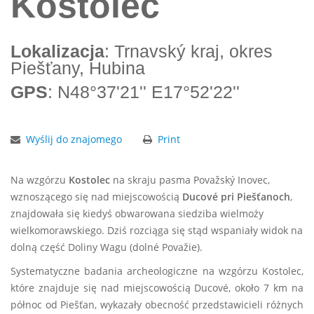
Kostolec
Lokalizacja
: Trnavský kraj, okres
Piešťany, Hubina
GPS
: N48°37'21'' E17°52'22''
Wyślij do znajomego
Print
Na wzgórzu
Kostolec
na skraju pasma Považský Inovec,
wznoszącego się nad miejscowością
Ducové pri Piešťanoch
,
znajdowała się kiedyś obwarowana siedziba wielmoży
wielkomorawskiego. Dziś rozciąga się stąd wspaniały widok na
dolną część Doliny Wagu (dolné Považie).
Systematyczne badania archeologiczne na wzgórzu Kostolec,
które znajduje się nad miejscowością Ducové, około 7 km na
północ od Piešťan, wykazały obecność przedstawicieli różnych