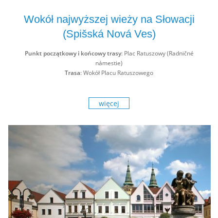
Wokół najwyższej wieży na Słowacji
(Spišská Nová Ves)
Punkt początkowy i końcowy trasy
: Plac Ratuszowy (Radničné
námestie)
Trasa
: Wokół Placu Ratuszowego
więcej