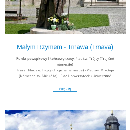
Małym Rzymem - Trnawa (Trnava)
Punkt początkowy i końcowy trasy
: Plac św. Trójcy (Trojičné
námestie)
Trasa
: Plac św. Trójcy (Trojičné námestie) - Plac św. Mikołaja
(Námestie sv. Mikuláša) - Plac Uniwersytecki (Univerzitné
námestie) - Plac św. Trójcy (Trojičné námestie)
więcej