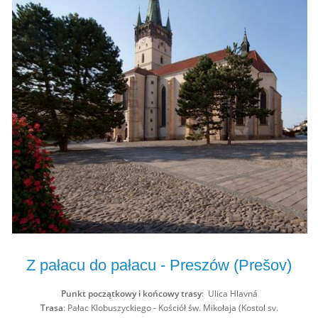
Z pałacu do pałacu - Preszów (Prešov)
Punkt początkowy i końcowy trasy
: Ulica Hlavná
Trasa
: Pałac Klobuszyckiego - Kościół św. Mikołaja (Kostol sv.