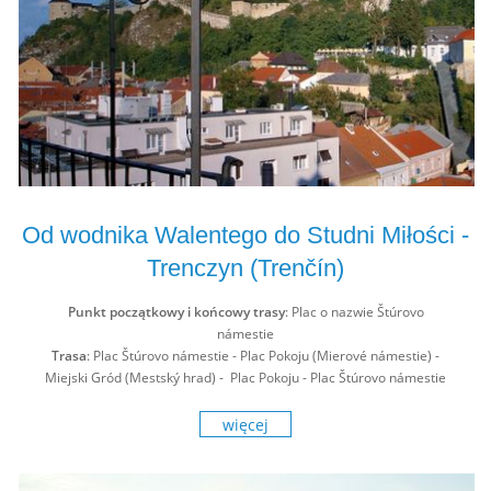
Od wodnika Walentego do Studni Miłości -
Trenczyn (Trenčín)
Punkt początkowy i końcowy trasy
: Plac o nazwie Štúrovo
námestie
Trasa
: Plac Štúrovo námestie - Plac Pokoju (Mierové námestie) -
Miejski Gród (Mestský hrad) - Plac Pokoju - Plac Štúrovo námestie
więcej