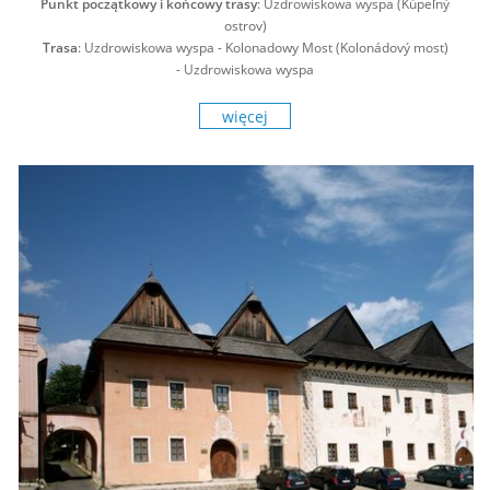
Punkt początkowy i końcowy trasy
: Uzdrowiskowa wyspa (Kúpeľný
ostrov)
Trasa
: Uzdrowiskowa wyspa - Kolonadowy Most (Kolonádový most)
- Uzdrowiskowa wyspa
więcej