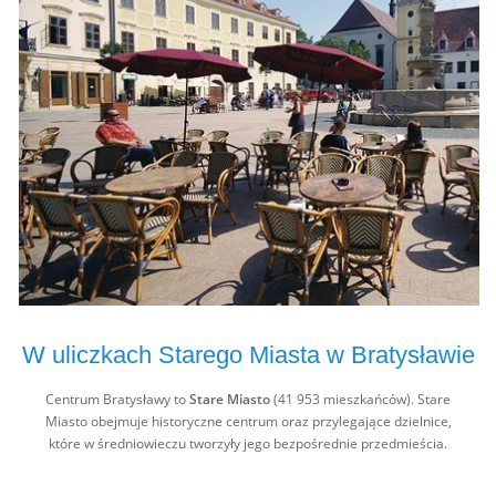
W uliczkach Starego Miasta w Bratysławie
Centrum Bratysławy to
Stare Miasto
(41 953 mieszkańców). Stare
Miasto obejmuje historyczne centrum oraz przylegające dzielnice,
które w średniowieczu tworzyły jego bezpośrednie przedmieścia.