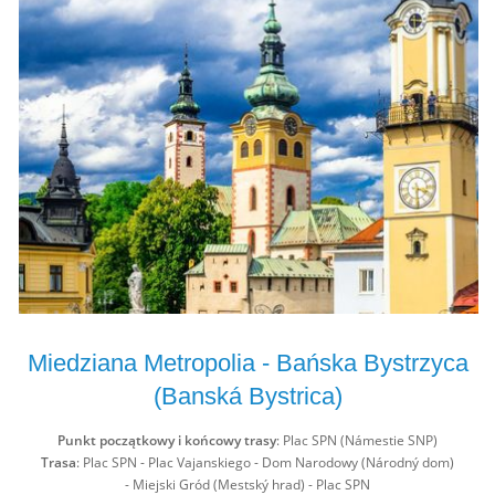
Miedziana Metropolia - Bańska Bystrzyca
(Banská Bystrica)
Punkt początkowy i końcowy trasy
: Plac SPN (Námestie SNP)
Trasa
: Plac SPN - Plac Vajanskiego - Dom Narodowy (Národný dom)
- Miejski Gród (Mestský hrad) - Plac SPN