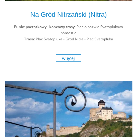
Na Gród Nitrzański (Nitra)
Punkt początkowy i końcowy trasy
: Plac o nazwie Svätoplukovo
námestie
Trasa
: Plac Svätopluka - Gród Nitra - Plac Svätopluka
więcej