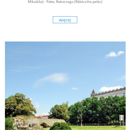
Mikuláša) - Pałac Rakoczego (Rákócziho palác)
więcej