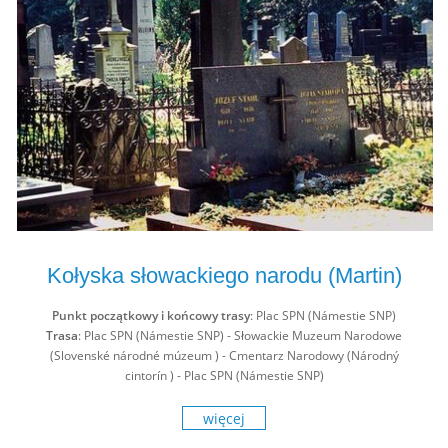
Kołyska słowackiego narodu (Martin)
Punkt początkowy i końcowy trasy
: Plac SPN (Námestie SNP)
Trasa
: Plac SPN (Námestie SNP) - Słowackie Muzeum Narodowe
(Slovenské národné múzeum ) - Cmentarz Narodowy (Národný
cintorín ) - Plac SPN (Námestie SNP)
więcej