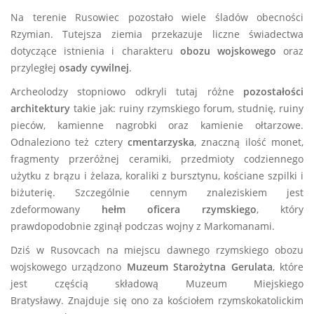
Na terenie Rusowiec pozostało wiele śladów obecności
Rzymian. Tutejsza ziemia przekazuje liczne świadectwa
dotyczące istnienia i charakteru
obozu wojskowego
oraz
przyległej
osady cywilnej
.
Archeolodzy stopniowo odkryli tutaj różne
pozostałości
architektury
takie jak: ruiny rzymskiego forum, studnię, ruiny
pieców, kamienne nagrobki oraz kamienie ołtarzowe.
Odnaleziono też cztery
cmentarzyska
, znaczną ilość monet,
fragmenty przeróżnej ceramiki, przedmioty codziennego
użytku z brązu i żelaza, koraliki z bursztynu, kościane szpilki i
biżuterię. Szczególnie cennym znaleziskiem jest
zdeformowany
hełm oficera rzymskiego
, który
prawdopodobnie zginął podczas wojny z Markomanami.
Dziś w Rusovcach na miejscu dawnego rzymskiego obozu
wojskowego urządzono
Muzeum Starożytna Gerulata
,
które
jest częścią składową Muzeum Miejskiego
Bratysławy. Znajduje się ono za kościołem rzymskokatolickim