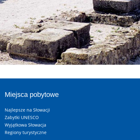
Miejsca pobytowe
Najlepsze na Słowacji
Zabytki UNESCO
Wyjątkowa Słowacja
Regiony turystyczne