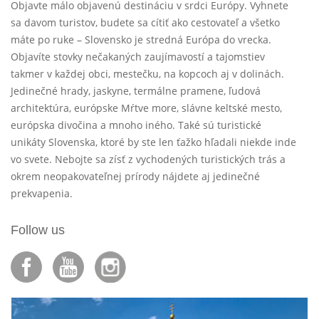
Objavte málo objavenú destináciu v srdci Európy. Vyhnete
sa davom turistov, budete sa cítiť ako cestovateľ a všetko
máte po ruke – Slovensko je stredná Európa do vrecka.
Objavíte stovky nečakaných zaujímavostí a tajomstiev
takmer v každej obci, mestečku, na kopcoch aj v dolinách.
Jedinečné hrady, jaskyne, termálne pramene, ľudová
architektúra, európske Mŕtve more, slávne keltské mesto,
európska divočina a mnoho iného. Také sú turistické
unikáty Slovenska, ktoré by ste len ťažko hľadali niekde inde
vo svete. Nebojte sa zísť z vychodených turistických trás a
okrem neopakovateľnej prírody nájdete aj jedinečné
prekvapenia.
Follow us