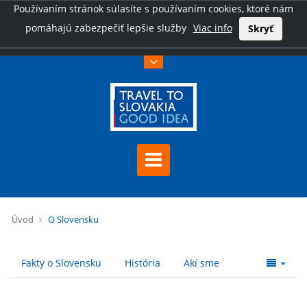
Používaním stránok súlasíte s používaním cookies, ktoré nám
pomáhajú zabezpečiť lepšie služby
Viac info
Skryť
Úvod
O Slovensku
Fakty o Slovensku
História
Akí sme