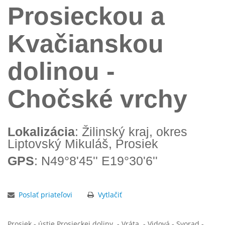
Prosieckou a
Kvačianskou
dolinou -
Chočské vrchy
Lokalizácia
: Žilinský kraj, okres
Liptovský Mikuláš, Prosiek
GPS
: N49°8'45'' E19°30'6''
Poslať priateľovi
Vytlačiť
Prosiek - ústie Prosieckej doliny - Vráta - Vidová - Svorad -