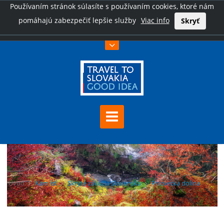
Používaním stránok súlasíte s používaním cookies, ktoré nám
pomáhajú zabezpečiť lepšie služby
Viac info
Skryť
Úvod
Kam ísť
Skryté zákutia Slovenska
Prosiecka dolina