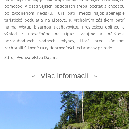
pomôcok. V daždivejších obdobiach treba počítať s chôdzou
po zvodnenom riečisku. Túra patrí medzi najobľúbenejšie
turistické podujatia na Liptove. K vrcholným zážitkom patrí
najmä výstup bizarnou tiesňavovitou Prosieckou dolinou a
výhľad z Prosečného na Liptov. Zaujme aj návšteva
pozoruhodných vodných mlynov, ktoré pred zánikom
zachránili šikovné ruky dobrovoľných ochrancov prírody.
Zdroj: Vydavateľstvo Dajama
Viac informácií