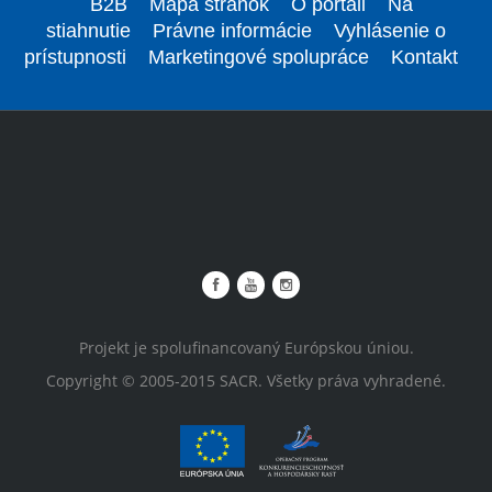
B2B
Mapa stránok
O portáli
Na
stiahnutie
Právne informácie
Vyhlásenie o
prístupnosti
Marketingové spolupráce
Kontakt
Projekt je spolufinancovaný Európskou úniou.
Copyright © 2005-2015 SACR. Všetky práva vyhradené.