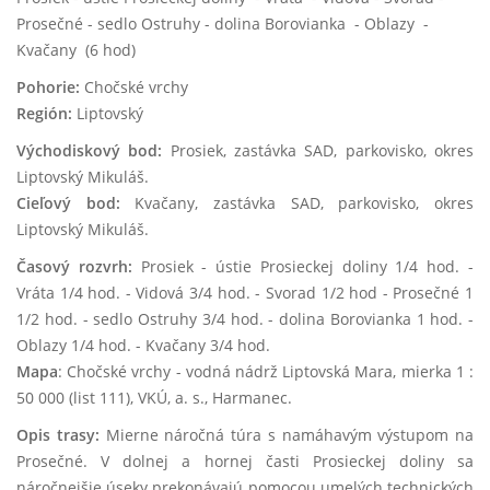
Prosečné - sedlo Ostruhy - dolina Borovianka - Oblazy -
Kvačany (6 hod)
Pohorie:
Chočské vrchy
Región:
Liptovský
Východiskový bod:
Prosiek, zastávka SAD, parkovisko, okres
Liptovský Mikuláš.
Cieľový bod:
Kvačany, zastávka SAD, parkovisko, okres
Liptovský Mikuláš.
Časový rozvrh:
Prosiek - ústie Prosieckej doliny 1/4 hod. -
Vráta 1/4 hod. - Vidová 3/4 hod. - Svorad 1/2 hod - Prosečné 1
1/2 hod. - sedlo Ostruhy 3/4 hod. - dolina Borovianka 1 hod. -
Oblazy 1/4 hod. - Kvačany 3/4 hod.
Mapa
: Chočské vrchy - vodná nádrž Liptovská Mara, mierka 1 :
50 000 (list 111), VKÚ, a. s., Harmanec.
Opis trasy:
Mierne náročná túra s namáhavým výstupom na
Prosečné. V dolnej a hornej časti Prosieckej doliny sa
náročnejšie úseky prekonávajú pomocou umelých technických