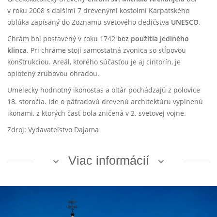
v roku 2008 s ďalšími 7 drevenými kostolmi Karpatského
oblúka zapísaný do Zoznamu svetového dedičstva
UNESCO
.
Chrám bol postavený v roku 1742
bez použitia jediného
klinca
. Pri chráme stojí samostatná zvonica so stĺpovou
konštrukciou. Areál, ktorého súčasťou je aj cintorín, je
oplotený zrubovou ohradou.
Umelecky hodnotný ikonostas a oltár pochádzajú z polovice
18. storočia. Ide o päťradovú drevenú architektúru vyplnenú
ikonami, z ktorých časť bola zničená v 2. svetovej vojne.
Zdroj: Vydavateľstvo Dajama
Viac informácií