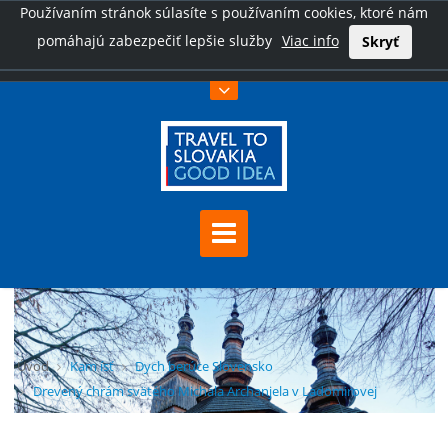
Používaním stránok súlasíte s používaním cookies, ktoré nám
pomáhajú zabezpečiť lepšie služby
Viac info
Skryť
Úvod
Kam ísť
Dych berúce Slovensko
Drevený chrám svätého Michala Archanjela v Ladomirovej