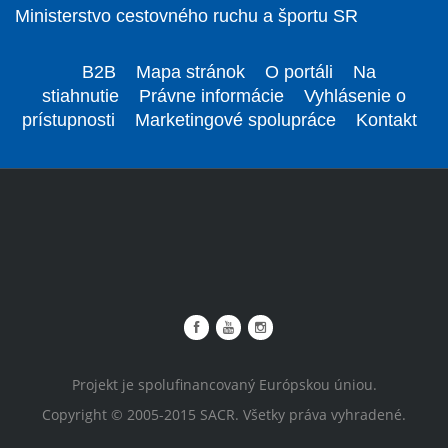
Ministerstvo cestovného ruchu a športu SR
B2B
Mapa stránok
O portáli
Na
stiahnutie
Právne informácie
Vyhlásenie o
prístupnosti
Marketingové spolupráce
Kontakt
Projekt je spolufinancovaný Európskou úniou.
Copyright © 2005-2015 SACR. Všetky práva vyhradené.