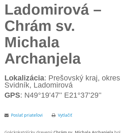
Ladomirová –
Chrám sv.
Michala
Archanjela
Lokalizácia
: Prešovský kraj, okres
Svidník, Ladomirová
GPS
: N49°19'47'' E21°37'29''
Poslať priateľovi
Vytlačiť
Gréckokatolícky drevený
Chrám sv. Michala Archanjela
bol