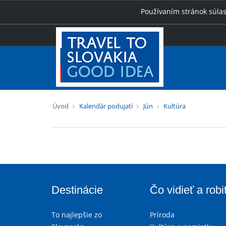
Používaním stránok súlas
Úvod
Kalendár podujatí
Jún
Kultúra
Destinácie
Čo vidieť a robi
To najlepšie zo
Príroda