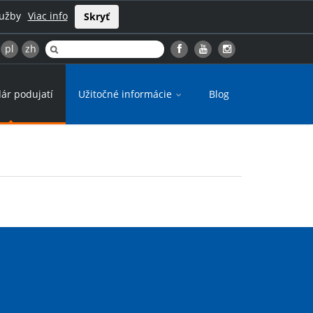
lužby
Viac info
Skryť
pl
zh
ár podujatí
Užitočné informácie
Blog