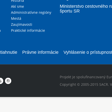
História
Ministerstvo cestovného r
Akí sme
športu SR
Administratívne regióny
Mestá
Zaujímavosti
a
Praktické informácie
tiahnutie
Právne informácie
Vyhlásenie o prístupnost
Projekt je spolufinancovaný Eu
Copyright © 2005-2015 SACR. V