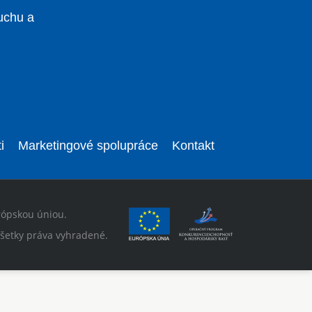
uchu a
i
Marketingové spolupráce
Kontakt
rópskou úniou.
šetky práva vyhradené.