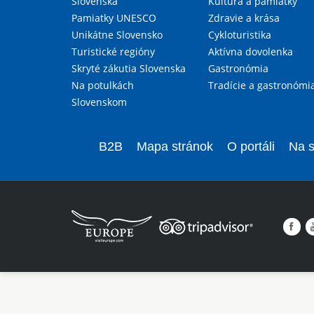
Slovenska
Kultúra a pamiatky
Pamiatky UNESCO
Zdravie a krása
Unikátne Slovensko
Cykloturistika
Turistické regióny
Aktívna dovolenka
Skryté zákutia Slovenska
Gastronómia
Na potulkách
Tradície a gastronómi
Slovenskom
B2B
Mapa stránok
O portáli
Na s