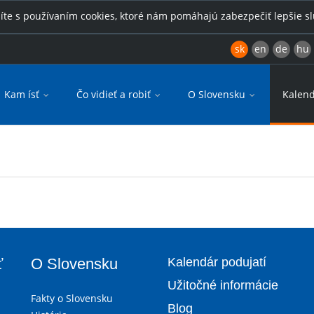
íte s používaním cookies, ktoré nám pomáhajú zabezpečiť lepšie s
sk
en
de
hu
Kam ísť
Čo vidieť a robiť
O Slovensku
Kalend
ť
O Slovensku
Kalendár podujatí
Užitočné informácie
Fakty o Slovensku
Blog