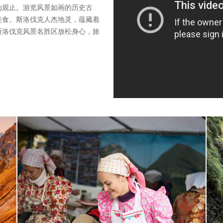
为观止。游览风景如画的历史古
美食。斯洛伐克人杰地灵，蕴藏着
斯洛伐克风景名胜区放松身心，旅