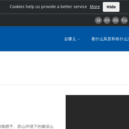
Cookies help us provide a better service
More
Hide
sk
en
de
hu
去哪儿
看什么风景和有什么
慷慨赠予。群山环绕下的幽深山