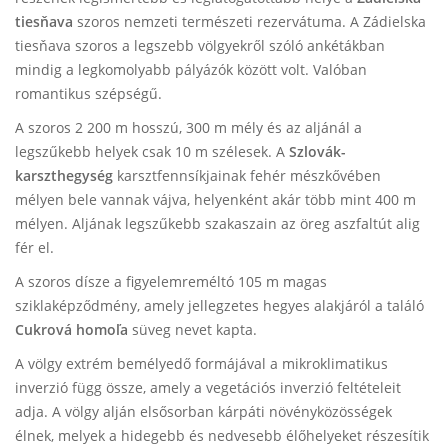
tiesňava
szoros nemzeti természeti rezervátuma. A Zádielska
tiesňava szoros a legszebb völgyekről szóló ankétákban
mindig a legkomolyabb pályázók között volt. Valóban
romantikus szépségű.
A szoros 2 200 m hosszú, 300 m mély és az aljánál a
legszűkebb helyek csak 10 m szélesek. A
Szlovák-
karszthegység
karsztfennsíkjainak fehér mészkővében
mélyen bele vannak vájva, helyenként akár több mint 400 m
mélyen. Aljának legszűkebb szakaszain az öreg aszfaltút alig
fér el.
A szoros dísze a figyelemreméltó 105 m magas
sziklaképződmény, amely jellegzetes hegyes alakjáról a találó
Cukrová homoľa
süveg nevet kapta.
A völgy extrém bemélyedő formájával a mikroklimatikus
inverzió függ össze, amely a vegetációs inverzió feltételeit
adja. A völgy alján elsősorban kárpáti növényközösségek
élnek, melyek a hidegebb és nedvesebb élőhelyeket részesítik