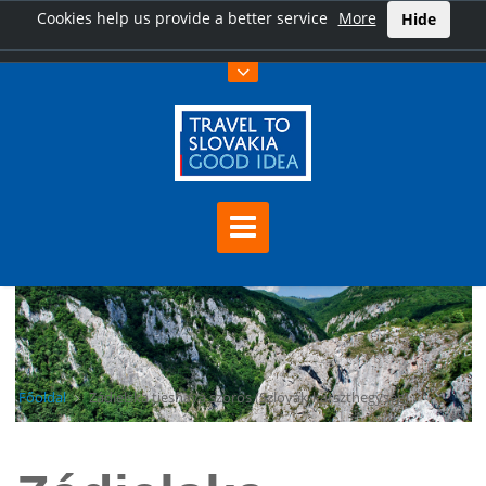
Cookies help us provide a better service
More
Hide
Főoldal
Zádielska tiesňava szoros (Szlovák-karszthegység)