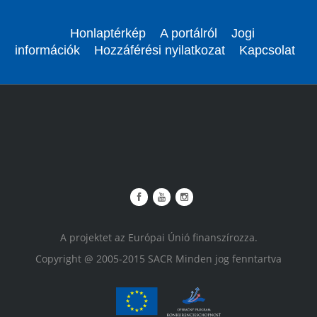
Honlaptérkép
A portálról
Jogi
információk
Hozzáférési nyilatkozat
Kapcsolat
A projektet az Európai Únió finanszírozza.
Copyright @ 2005-2015 SACR Minden jog fenntartva