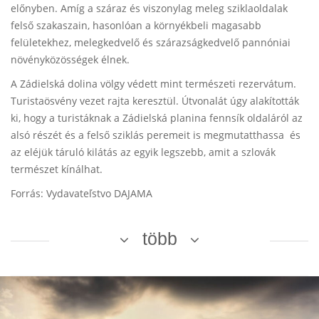
előnyben. Amíg a száraz és viszonylag meleg sziklaoldalak
felső szakaszain, hasonlóan a környékbeli magasabb
felületekhez, melegkedvelő és szárazságkedvelő pannóniai
növényközösségek élnek.
A Zádielská dolina völgy védett mint természeti rezervátum.
Turistaösvény vezet rajta keresztül. Útvonalát úgy alakították
ki, hogy a turistáknak a Zádielská planina fennsík oldaláról az
alsó részét és a felső sziklás peremeit is megmutatthassa és
az eléjük táruló kilátás az egyik legszebb, amit a szlovák
természet kínálhat.
Forrás: Vydavateľstvo DAJAMA
több