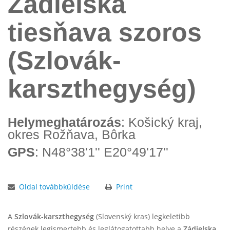
Zádielska
tiesňava szoros
(Szlovák-
karszthegység)
Helymeghatározás
: Košický kraj,
okres Rožňava, Bôrka
GPS
: N48°38'1'' E20°49'17''
Oldal továbbküldése
Print
A
Szlovák-karszthegység
(Slovenský kras) legkeletibb
részének legismertebb és leglátogatottabb helye a
Zádielska