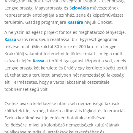
A Visegrádi Napok fesztivál a Visegrádi Csoport - Csehország,
Lengyelország, Magyarország és
Szlovákia
művészetének
reprezentatív antológiája a színház, zene és képzőművészet
területén. Gazdag programjára
Kassára
hívjuk Önöket.
A helyszín az egész projekt fontos és meghatározó tényezője.
Kassa
város rendkívüli realitással bír. Egyrészt geográfiai
fekvése miatt (Miskolctól 80 km-re és 200 km-re a lengyel
Krakkótól) valamint történelmi fejlődése miatt – még a múlt
század elején
Kassa
a terület igazgatási központja volt, amely
Lengyelország két kerülete és Erdély egy kerülete között terült
el, tehát azt a területet, amelyben hét nemzetiségű lakosság
élt. Természetes, hogy a város lakosainak összetétele
többnemzetiségű volt.
Csehszlovákia keletkezése után cseh nemzetiségű lakosok
költöztek ide, ez még fokozta a liberális légkört és toleranciát.
Ezek a körülmények jelentősen hatottak a művészet
fejlődésére, mivel a különböző nemzetiségek kultúrájának
találkozása mindig új artefaktok keletkezéséhez és