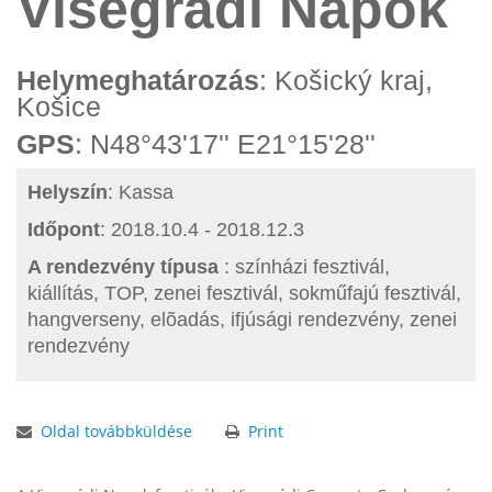
Visegrádi Napok
Helymeghatározás
: Košický kraj,
Košice
GPS
: N48°43'17'' E21°15'28''
Helyszín
: Kassa
Időpont
: 2018.10.4 - 2018.12.3
A rendezvény típusa
: színházi fesztivál,
kiállítás, TOP, zenei fesztivál, sokműfajú fesztivál,
hangverseny, elõadás, ifjúsági rendezvény, zenei
rendezvény
Oldal továbbküldése
Print