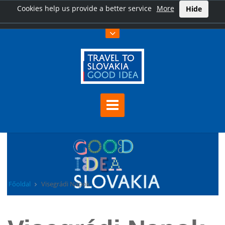
Cookies help us provide a better service
More
Hide
Főoldal
Visegrádi Napok