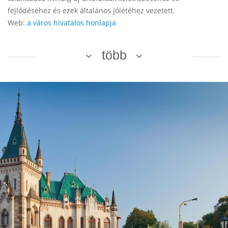
fejlődéséhez és ezek általános jólétéhez vezetett.
Web:
a város hivatalos honlapja
több