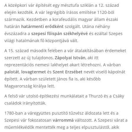
A középkori vár építését egy mésztufa sziklán a 12. század
elején kezdték. A vár legrégibb írásos említése 1120-ból
származik. Kezdetben a korafeudális magyar állam északi
határán
határmenti
erődként
szolgált. Utána néhány
évszázadra a
szepesi főispán székhelyévé
és ezáltal Szepes
világi hatalmának fő központjává vált.
A 15. század második felében a vár átalakításában érdemeket
szerzett az új tulajdonos,
Zápolyai István
, aki itt
reprezentációs nemesi lakhelyet akart létrehozni. A várban
palotát
,
lovagtermet
és
Szent Erzsébet
nevét viselő kápolnát
épített. A várban született János fia is, aki később
Magyarország királya lett.
A felső vár utolsó építkezési munkálatait a Thurzó és a Csáky
családok irányították.
1780-ban a váregyüttes pusztító tűzvész áldozata lett és a
Szepesi vár fokozatosan
várrommá
változott. A Szepesi várat a
műemlékvédők mentették meg a teljes elpusztulástól, akik