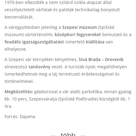
1970-ben elkezdték a nem szilárd szikla-alapzat által
veszélyeztetett várfalak és paloták technikailag bonyolult
konzerválását.
A váregyüttesben jelenleg a
Szepesi múzeum
(Spišské
múzeum) vártörténelmi,
középkori fegyvereket
bemutató és a
feudális igazságszolgáltatást
ismertető
kiállítása
van
elhelyezve.
A Szepesi vár környékén kényelmes,
Sivá Brada – Dreveník
elnevezésű
tanösvény
vezet. A turisták nyolc megállóhelyen
ismerkedhetnek meg a táj természeti érdekességeivel és
történelmével.
Megközelítés:
gépkocsival a vár alatti parkolóba, onnan gyalog
kb. 10 perc, Szepesváralja (Spišské Podhradie) községből kb. 1
óra.
Forrás: Dajama
több