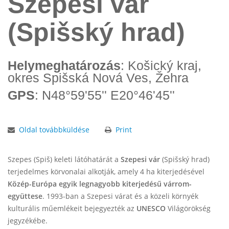
Szepesi vár
(Spišský hrad)
Helymeghatározás
: Košický kraj,
okres Spišská Nová Ves, Žehra
GPS
: N48°59'55'' E20°46'45''
Oldal továbbküldése
Print
Szepes (Spiš) keleti látóhatárát a
Szepesi vár
(Spišský hrad)
terjedelmes körvonalai alkotják, amely 4 ha kiterjedésével
Közép-Európa egyik legnagyobb kiterjedésű várrom-
együttese
. 1993-ban a Szepesi várat és a közeli környék
kulturális műemlékeit bejegyezték az
UNESCO
Világörökség
jegyzékébe.