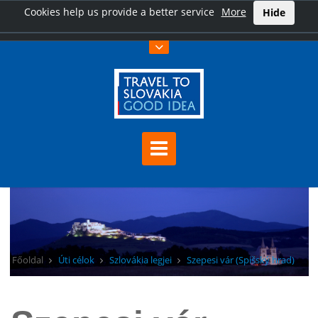
Cookies help us provide a better service
More
Hide
Főoldal
Úti célok
Szlovákia legjei
Szepesi vár (Spišský hrad)