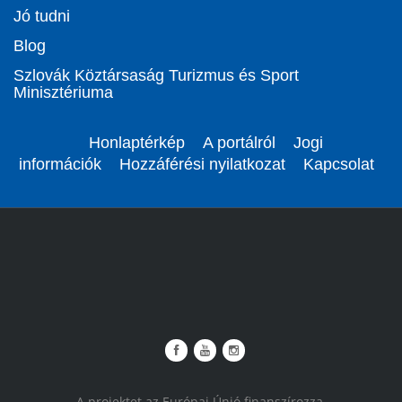
Jó tudni
Blog
Szlovák Köztársaság Turizmus és Sport
Minisztériuma
Honlaptérkép
A portálról
Jogi
információk
Hozzáférési nyilatkozat
Kapcsolat
A projektet az Európai Únió finanszírozza.