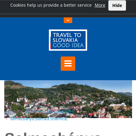
Cookies help us provide a better service
More
Hide
Főoldal
Úti célok
Szlovákia legjei
Selmecbánya (Banská Štiavnica)