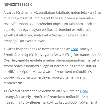
NEVEZETESSÉGEK
A város történelmi központjában található műemlékek
a városi
műemlék-rezervátuma
részét képezik. Ebben a műemlék-
rezervátumban 360 történelmi objektum található. Ezek az
objektumok egy nagyon értékes történelmi és kulturális
együttest alkotnak, melyeket a Selmeci-hegység festői
szépségű környezete övezi.
A város központjának fő nevezetessége az
Óvár
,
amely a
Szentháromság tértől nyugatra fekszik (Trojičné námestie). Az
Óvár legrégebbi épülete a néhai plébániatemplom, melyet a
szomszédos csontházzal együtt háromhajós román stílusú
bazilikának épült. Ma az Óvár múzeumként működik, és
többek között nagyon érdekes pipagyűjteménnyel is
rendelkezik.
Az Óvárral szembenálló dombon áll 1571 óta az
Újvár
(Leányvár), amely szintén múzeumként működik. Ez a
múzeum a törökellenes harcokhoz kapcsolódó gyűjteményt