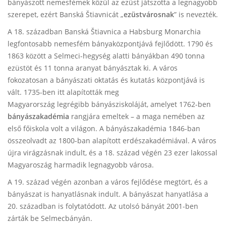
bányászott nemesfémek közül az ezüst játszotta a legnagyobb
szerepet, ezért Banská Štiavnicát „
ezüstvárosnak
” is nevezték.
A 18. században Banská Štiavnica a Habsburg Monarchia
legfontosabb nemesfém bányaközpontjává fejlődött. 1790 és
1863 között a Selmeci-hegység alatti bányákban 490 tonna
ezüstöt és 11 tonna aranyat bányásztak ki. A város
fokozatosan a bányászati oktatás és kutatás központjává is
vált. 1735-ben itt alapították meg
Magyarország legrégibb bányásziskoláját, amelyet 1762-ben
bányászakadémia
rangjára emeltek – a maga nemében az
első főiskola volt a világon. A bányászakadémia 1846-ban
összeolvadt az 1800-ban alapított erdészakadémiával. A város
újra virágzásnak indult, és a 18. század végén 23 ezer lakossal
Magyaroszág harmadik legnagyobb városa.
A 19. század végén azonban a város fejlődése megtört, és a
bányászat is hanyatlásnak indult. A bányászat hanyatlása a
20. században is folytatódott. Az utolsó bányát 2001-ben
zárták be Selmecbányán.