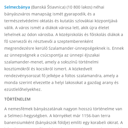
Selmecbánya
(Banská Štiavnica) (10 800 lakos) néhai
bányászváros manapság ismét gyarapodik, és a
természetvédelmi oktatás és kutatás szlovákiai központjává
válik. A város ismét a diákok városa lett, akik újra életet
lehelnek az ódon városba. A középiskolás és főiskolás diákok a
fő szervezői és résztvevői a szeptemberenként
megrendezésre kerülő Szalamander-ünnepségeknek is. Ennek
az ünnepségnek a csúcspontja az ünnepi éjszakai
szalamander-menet, amely a sokszínű történelmi
kosztümökről és kocsikról ismert. A közkedvelt
rendezvénysorozat fő jelképe a foltos szalamandra, amely a
monda szerint elvezette a helyi lakosokat a gazdag arany és
ezüstlelőhelyekhez.
TÖRTÉNELEM
A nemesfémek bányászatának nagyon hosszú történelme van
a Selmeci-hegységben. A környéket már 1156-ban terra
banensiumként (bányászok földje) említi egy korabeli okirat. A