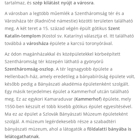
tartalmaz, és
szép kilátást nyújt a városra
.
A városban a legtöbb műemlék a Szentháromság tér és a
Városháza tér (Radničné námestie) közötti területen található
meg. A két teret a 15. század végén épült gótikus
Szent
Katalin-templom
(Kostol
sv. Kataríny) választja el. Itt található
továbbá a
városháza
épülete a karcsú toronyórával.
Az ódon magánházakkal és középületekkel körbeépített
Szentháromság tér közepén látható a gyönyörű
Szentháromság-oszlop
. A tér legnagyobb épülete a
Hellenbach-ház, amely eredetileg a bányabíróság épülete volt,
később pedig a Bányászati akadémia épületenként szolgált.
Egy másik terjedelmes épület a Kammerhof utcán található
meg. Ez az egykori Kamaraduvar (
Kammerhof
) épülete, mely
1550-ben készült el több kisebb gótikus épület egyesítésével.
Ma ez az épület a Szlovák Bányászati Múzeum épületeként
szolgál. A múzeum legérdekesebb része a szabadtéri
bányászati múzeum, ahol a látogatók a
földalatti bányába is
lelátogathatnak
.