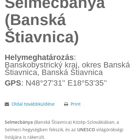
Selmecbánya
(Banská
Štiavnica)
Helymeghatározás
:
Banskobystrický kraj, okres Banská
Štiavnica, Banská Štiavnica
GPS
: N48°27'31'' E18°53'35''
Oldal továbbküldése
Print
Selmecbánya
(Banská Štiavnica) Közép-Szlovákiában, a
Selmeci-hegységben fekszik, és az
UNESCO
világörökségi
listájára is rákerült.