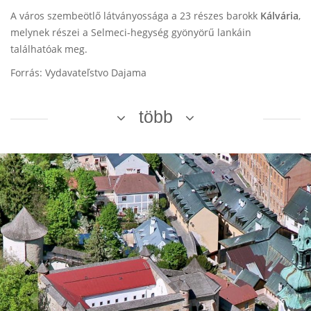
A város szembeötlő látványossága a 23 részes barokk
Kálvária
,
melynek részei a Selmeci-hegység gyönyörű lankáin
találhatóak meg.
Forrás: Vydavateľstvo Dajama
több