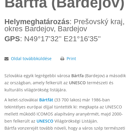
Bártfa (Bardejov)
Helymeghatározás
: Prešovský kraj,
okres Bardejov, Bardejov
GPS
: N49°17'32'' E21°16'35''
Oldal továbbküldése
Print
Szlovákia egyik legrégebbi városa
Bártfa
(Bardejov) a második
az országban, amely felkerült az
UNESCO
természeti és
kulturális világörökség listájára.
A kelet-szlovákiai
Bártfát
(33 700 lakos) már 1986-ban
tekintélyes európai díjjal tüntették ki: megkapta az UNESCO
mellett működő ICOMOS alapítvány aranyérmét, majd 2000-
ben felkerült az
UNESCO
Világörökségi Listáján.
Bártfa vonzerejét tovább növeli, hogy a város szép természeti