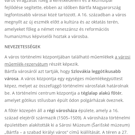
város virágzását főleg a kereskedelem és a kézműipar
fejlődése segítette, ebben az időben Bártfa Magyarország
legfontosabb városai közé tartozott. A 16. században a város
megnyílt az új eszmék előtt a kultúra és az oktatás terén,
amelyeket főleg a német reneszánsz és reformációs
humanizmus képviselői hoztak a városba.
NEVEZETESSÉGEK
A város történelmi központjában található műemlékek
a városi
műemlék-rezervátum
részét képezik.
Bártfa városáról azt tartják, hogy
Szlovákia leggótikusabb
városa
. A város központja egy egységes műemlékegyüttest
képez, melyet az összefüggő történelmi városfalak határolnak
be. A történelmi centrum központja a
téglalap alakú főtér
,
amelyet gótikus stílusban épült ódon polgárházak öveznek.
A főtér közepén áll a
régi városháza
épülete, amely a 16.
század elejéről származik (1505–1509). A városháza történelmi
épületében alakították ki a Sárosi Múzeum (Šarišské múzeum)
„Bártfa – a szabad királyi város“ című kiállítását. A téren a 27.