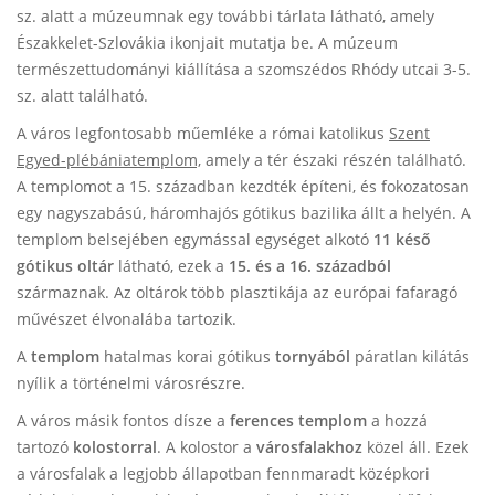
sz. alatt a múzeumnak egy további tárlata látható, amely
Északkelet-Szlovákia ikonjait mutatja be. A múzeum
természettudományi kiállítása a szomszédos Rhódy utcai 3-5.
sz. alatt található.
A város legfontosabb műemléke a római katolikus
Szent
Egyed-plébániatemplom,
amely a tér északi részén található.
A templomot a 15. században kezdték építeni, és fokozatosan
egy nagyszabású, háromhajós gótikus bazilika állt a helyén. A
templom belsejében egymással egységet alkotó
11 késő
gótikus oltár
látható, ezek a
15. és a 16. századból
származnak. Az oltárok több plasztikája az európai fafaragó
művészet élvonalába tartozik.
A
templom
hatalmas korai gótikus
tornyából
páratlan kilátás
nyílik a történelmi városrészre.
A város másik fontos dísze a
ferences templom
a hozzá
tartozó
kolostorral
. A kolostor a
városfalakhoz
közel áll. Ezek
a városfalak a legjobb állapotban fennmaradt középkori