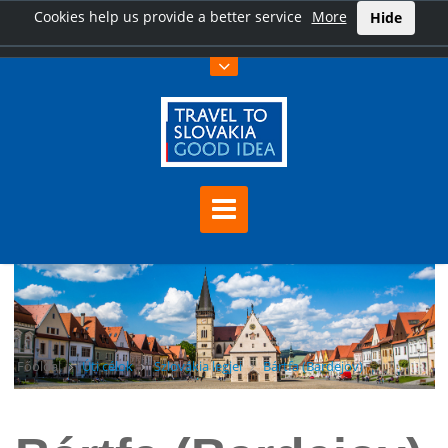
Cookies help us provide a better service
More
Hide
Főoldal
Úti célok
Szlovákia legjei
Bártfa (Bardejov)