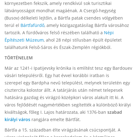
környezetben fekszik, amely rendkívül sok turisztikai
látványosságot mondhat magáénak. A Csergő-hegység
(Busov) délkeleti lejtőin, a Bártfa patak csendes völgyében
terül el
Bártfafürdő
, amely közigazgatásilag Bártfa városához
tartozik. A fürdőváros felső részében található a
Népi
Építészeti Múzeum
, ahol 28 népi stílusban épült épületet
találhatunk Felső-Sáros és Észak-Zemplén régiókból.
TÖRTÉNELEM
Már az 1241-i Ipatijevsky krónika is említést tesz egy Bardouev
vásári településről. Egy hat évvel korábbi iratban is
szerepel egy Bardpha nevű települést, melynek területén egy
cisztercita kolostor állt. A tatárjárás után német telepesek
hatására gazdag és virágzó középkori város alakult itt ki. A
város fejlődését nagymértékben segítették a különböző királyi
kiváltságok, főleg I. Lajos határozata, aki 1376-ban
szabad
királyi város
rangjára emelte Bártfát.
Bártfa a 15. században élte virágzásának csúcspontját. A