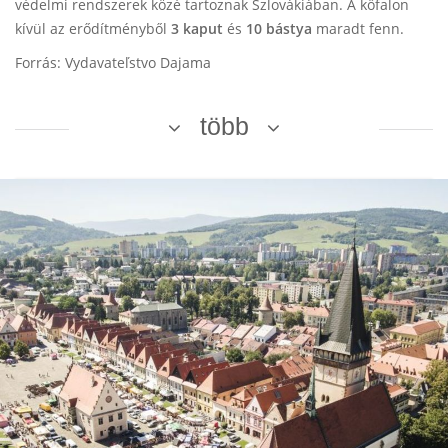
védelmi rendszerek közé tartoznak Szlovákiában. A kőfalon
kívül az erődítményből
3 kaput
és
10 bástya
maradt fenn.
Forrás: Vydavateľstvo Dajama
több