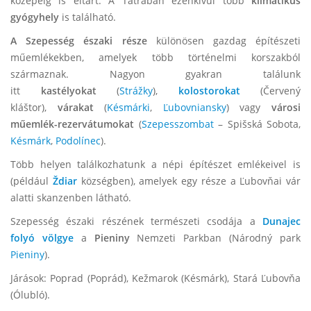
közepéig is eltart. A Tátrában ezenkívül több
klimatikus
gyógyhely
is található.
A Szepesség északi része
különösen gazdag építészeti
műemlékekben, amelyek több történelmi korszakból
származnak. Nagyon gyakran találunk
itt
kastélyokat
(
Strážky
),
kolostorokat
(Červený
kláštor),
várakat
(
Késmárki
,
Ľubovniansky
) vagy
városi
műemlék-rezervátumokat
(
Szepesszombat
– Spišská Sobota,
Késmárk
,
Podolínec
).
Több helyen találkozhatunk a népi építészet emlékeivel is
(például
Ždiar
községben), amelyek egy része a Ľubovňai vár
alatti skanzenben látható.
Szepesség északi részének természeti csodája a
Dunajec
folyó völgye
a
Pieniny
Nemzeti Parkban (Národný park
Pieniny
).
Járások: Poprad (Poprád), Kežmarok (Késmárk), Stará Ľubovňa
(Ólubló).