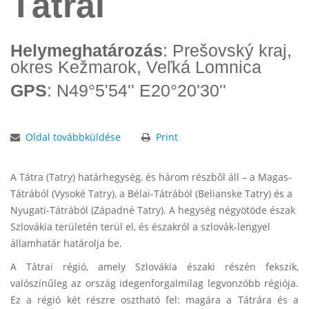
Tátrai
Helymeghatározás
: Prešovský kraj,
okres Kežmarok, Veľká Lomnica
GPS
: N49°5'54'' E20°20'30''
Oldal továbbküldése
Print
A Tátra (Tatry) határhegység, és három részből áll – a Magas-
Tátrából (Vysoké Tatry), a Bélai-Tátrából (Belianske Tatry) és a
Nyugati-Tátrából (Západné Tatry). A hegység négyötöde észak
Szlovákia területén terül el, és északról a szlovák-lengyel
államhatár határolja be.
A Tátrai régió, amely Szlovákia északi részén fekszik,
valószínűleg az ország idegenforgalmilag legvonzóbb régiója.
Ez a régió két részre osztható fel: magára a Tátrára és a