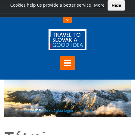
Cookies help us provide a better service
More
Hide
Főoldal
Úti célok
Szlovákia legjei
A Tátra