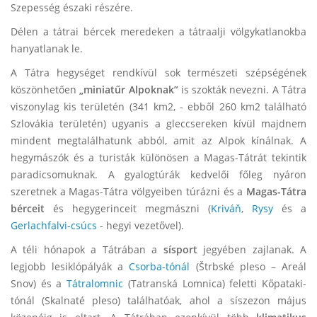
Szepesség északi részére.
Délen a tátrai bércek meredeken a tátraalji völgykatlanokba
hanyatlanak le.
A Tátra hegységet rendkívül sok természeti szépségének
köszönhetően
„miniatűr Alpoknak”
is szokták nevezni. A Tátra
viszonylag kis területén (341 km
2
, - ebből 260 km
2
található
Szlovákia területén) ugyanis a gleccsereken kívül majdnem
mindent megtalálhatunk abból, amit az Alpok kínálnak. A
hegymászók és a turisták különösen a Magas-Tátrát tekintik
paradicsomuknak. A gyalogtúrák kedvelői főleg nyáron
szeretnek a Magas-Tátra völgyeiben túrázni és a
Magas-Tátra
bérceit
és hegygerinceit megmászni (
Kriváň
,
Rysy
és a
Gerlachfalvi-csúcs
- hegyi vezetővel).
A téli hónapok a Tátrában a
sísport
jegyében zajlanak. A
legjobb lesiklópályák a
Csorba-tónál
(Štrbské pleso – Areál
Snov) és a
Tátralomnic
(Tatranská Lomnica) feletti Kőpataki-
tónál (Skalnaté pleso) találhatóak, ahol a síszezon május