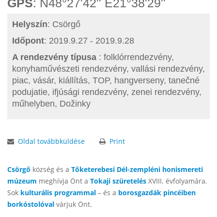
GPS
: N48°27'42'' E21°38'29''
Helyszín
: Csörgő
Időpont
: 2019.9.27 - 2019.9.28
A rendezvény típusa
: folklórrendezvény,
konyhaművészeti rendezvény, vallási rendezvény,
piac, vásár, kiállítás, TOP, hangverseny, tanečné
podujatie, ifjúsági rendezvény, zenei rendezvény,
műhelyben, Dožinky
Oldal továbbküldése
Print
Csörgő
község és a
Tőketerebesi
Dél-zempléni honismereti
múzeum
meghívja Önt a
Tokaji szüretelés
XVIII. évfolyamára.
Sok
kulturális programmal
– és a
borosgazdák pincéiben
borkóstolóval
várjuk Önt.