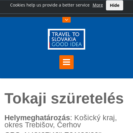
Cookies help us provide a better service
More
Hide
Főoldal
Tokaji szüretelés
Tokaji szüretelés
Helymeghatározás
: Košický kraj,
okres Trebišov, Čerhov