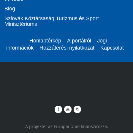
Blog
Szlovák Köztársaság Turizmus és Sport
Minisztériuma
Honlaptérkép
A portálról
Jogi
információk
Hozzáférési nyilatkozat
Kapcsolat
A projektet az Európai Únió finanszírozza.