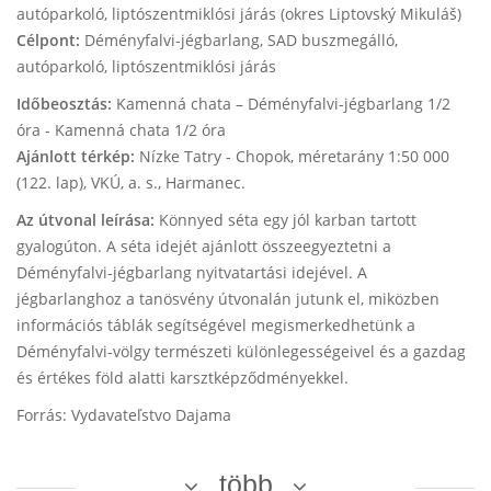
autóparkoló, liptószentmiklósi járás (okres Liptovský Mikuláš)
Célpont:
Déményfalvi-jégbarlang, SAD buszmegálló,
autóparkoló, liptószentmiklósi járás
Időbeosztás:
Kamenná chata – Déményfalvi-jégbarlang 1/2
óra - Kamenná chata 1/2 óra
Ajánlott térkép:
Nízke Tatry - Chopok, méretarány 1:50 000
(122. lap), VKÚ, a. s., Harmanec.
Az útvonal leírása:
Könnyed séta egy jól karban tartott
gyalogúton. A séta idejét ajánlott összeegyeztetni a
Déményfalvi-jégbarlang nyitvatartási idejével. A
jégbarlanghoz a tanösvény útvonalán jutunk el, miközben
információs táblák segítségével megismerkedhetünk a
Déményfalvi-völgy természeti különlegességeivel és a gazdag
és értékes föld alatti karsztképződményekkel.
Forrás: Vydavateľstvo Dajama
több