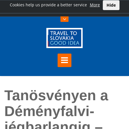
Cookies help us provide a better service
More
Hide
Főoldal
Tanösvényen a Déményfalvi-jégbarlangig – Alacsony-Tátra
Tanösvényen a
Déményfalvi-
jégbarlangig –