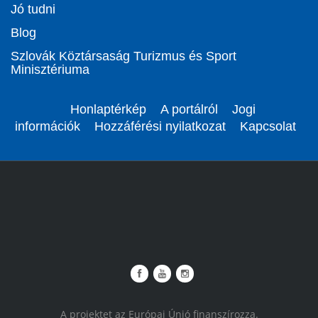
Jó tudni
Blog
Szlovák Köztársaság Turizmus és Sport
Minisztériuma
Honlaptérkép
A portálról
Jogi
információk
Hozzáférési nyilatkozat
Kapcsolat
A projektet az Európai Únió finanszírozza.