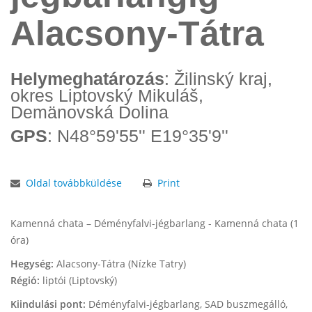
Alacsony-Tátra
Helymeghatározás
: Žilinský kraj,
okres Liptovský Mikuláš,
Demänovská Dolina
GPS
: N48°59'55'' E19°35'9''
Oldal továbbküldése
Print
Kamenná chata – Déményfalvi-jégbarlang - Kamenná chata (1
óra)
Hegység:
Alacsony-Tátra (Nízke Tatry)
Régió:
liptói
(Liptovský)
Kiindulási pont:
Déményfalvi-jégbarlang, SAD buszmegálló,