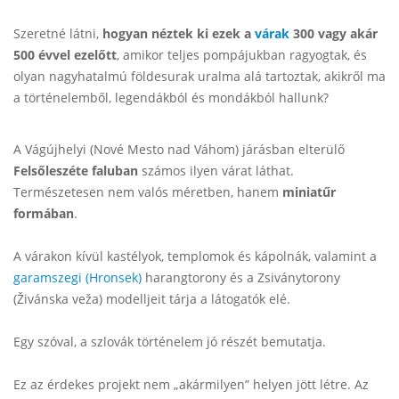
Szeretné látni,
hogyan néztek ki ezek a
várak
300 vagy akár
500 évvel ezelőtt
, amikor teljes pompájukban ragyogtak, és
olyan nagyhatalmú földesurak uralma alá tartoztak, akikről ma
a történelemből, legendákból és mondákból hallunk?
A Vágújhelyi (Nové Mesto nad Váhom) járásban elterülő
Felsőleszéte faluban
számos ilyen várat láthat.
Természetesen nem valós méretben, hanem
miniatűr
formában
.
A várakon kívül kastélyok, templomok és kápolnák, valamint a
garamszegi (Hronsek)
harangtorony és a Zsiványtorony
(Živánska veža) modelljeit tárja a látogatók elé.
Egy szóval, a szlovák történelem jó részét bemutatja.
Ez az érdekes projekt nem „akármilyen” helyen jött létre. Az