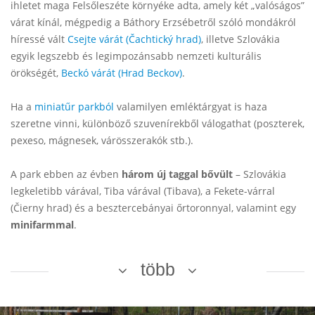
ihletet maga Felsőleszéte környéke adta, amely két „valóságos”
várat kínál, mégpedig a Báthory Erzsébetről szóló mondákról
híressé vált
Csejte várát (Čachtický hrad)
, illetve Szlovákia
egyik legszebb és legimpozánsabb nemzeti kulturális
örökségét,
Beckó várát (Hrad Beckov)
.
Ha a
miniatűr parkból
valamilyen emléktárgyat is haza
szeretne vinni, különböző szuvenírekből válogathat (poszterek,
pexeso, mágnesek, várösszerakók stb.).
A park ebben az évben
három új taggal bővült
– Szlovákia
legkeletibb várával, Tiba várával (Tibava), a Fekete-várral
(Čierny hrad) és a besztercebányai őrtoronnyal, valamint egy
minifarmmal
.
több