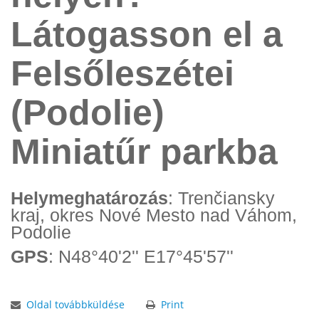
Látogasson el a
Felsőleszétei
(Podolie)
Miniatűr parkba
Helymeghatározás
: Trenčiansky
kraj, okres Nové Mesto nad Váhom,
Podolie
GPS
: N48°40'2'' E17°45'57''
Oldal továbbküldése
Print