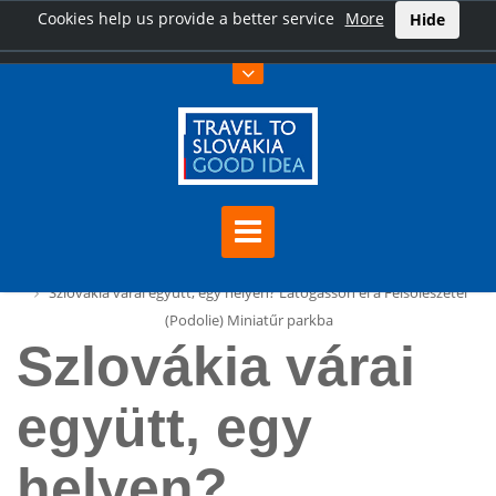
Cookies help us provide a better service
More
Hide
Főoldal
Szlovákia várai együtt, egy helyen? Látogasson el a Felsőleszétei
(Podolie) Miniatűr parkba
Szlovákia várai
együtt, egy
helyen?