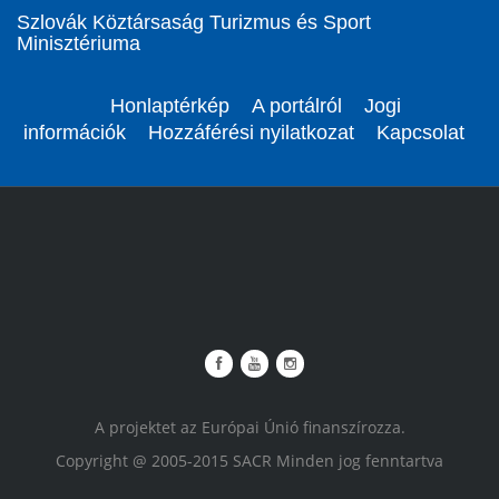
Szlovák Köztársaság Turizmus és Sport
Minisztériuma
Honlaptérkép
A portálról
Jogi
információk
Hozzáférési nyilatkozat
Kapcsolat
A projektet az Európai Únió finanszírozza.
Copyright @ 2005-2015 SACR Minden jog fenntartva