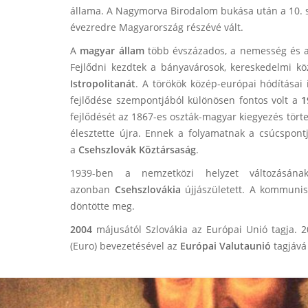
állama. A Nagymorva Birodalom bukása után a 10. szá
évezredre Magyarország részévé vált.
A
magyar állam
több évszázados, a nemesség és az 
Fejlődni kezdtek a bányavárosok, kereskedelmi kö
Istropolitanát
. A törökök közép-európai hódításai
fejlődése szempontjából különösen fontos volt a
1
fejlődését az 1867-es oszták-magyar kiegyezés tört
élesztette újra. Ennek a folyamatnak a csúcspont
a
Csehszlovák Köztársaság
.
1939-ben a nemzetközi helyzet változásán
azonban
Csehszlovákia
újjászületett. A kommunis
döntötte meg.
2004
májusától Szlovákia az Európai Unió tagja. 
(Euro) bevezetésével az
Európai Valutaunió
tagjává 