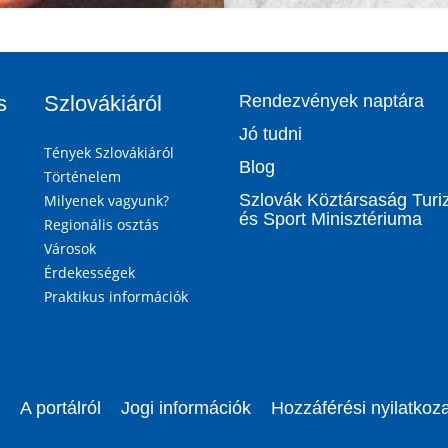
s
Szlovákiáról
Rendezvények naptára
Jó tudni
Tények Szlovákiáról
Blog
Történelem
Szlovák Köztársaság Tur
Milyenek vagyunk?
és Sport Minisztériuma
Regionális osztás
Városok
Érdekességek
Praktikus információk
A portálról
Jogi információk
Hozzáférési nyilatkoza