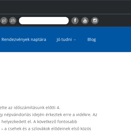
pl
zh
Rendezvények naptára
Jó tudni
Blog
tette az időszámításunk előtti 4.
y népvándorlás idején érkeztek erre a vidékre. Az
n helyezkedett el. A következő fontosabb
 –
a csehek és a szlovákok elődeinek első közös