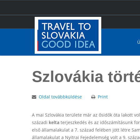
Ú
Főoldal
Szlovákia történelme
Szlovákia tör
Oldal továbbküldése
Print
A mai Szlovákia területe már az ősidők óta lakott vol
századi
kelta
terjeszkedés és az időszámításunk fo
első államalakulat a 7. század felében jött létre S
államalakulat a Nyitrai Fejedelemség volt a 9. száz