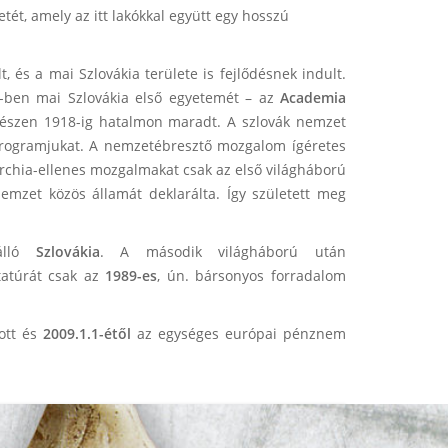
ét, amely az itt lakókkal együtt egy hosszú
 és a mai Szlovákia területe is fejlődésnek indult.
67-ben mai Szlovákia első egyetemét – az
Academia
egészen 1918-ig hatalmon maradt. A szlovák nemzet
 programjukat. A nemzetébresztő mozgalom ígéretes
rchia-ellenes mozgalmakat csak az első világháború
emzet közös államát deklarálta. Így született meg
nálló
Szlovákia
. A második világháború után
tatúrát csak az
1989-es
, ún. bársonyos forradalom
zott és
2009.1.1-étől
az egységes európai pénznem