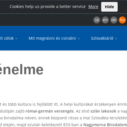
Cookies help us provide a better service
More
Hide
sk
en
de
hu
ti célok
Mit megnézni és csinálni
Szlovákiáról
ténelme
t és több kultúra is fejlődött itt. A helyi kultúrákat érzékenyen érin
rdulóján zajló
római-germán
versengés
. Az első
szláv lakosok
a nag
amo birodalma néven, ennek központi része a mai Szlovákia területé
ad elején, majd ezután keletkezett 833-ban a
Nagymorva Birodalom