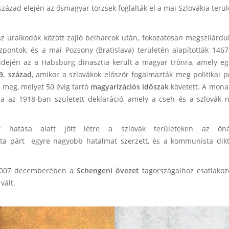
zad elején az ősmagyar törzsek foglalták el a mai Szlovákia terület
uralkodók között zajló belharcok után, fokozatosan megszilárdult,
zpontok, és a mai Pozsony (Bratislava) területén alapították 14
 idején az a Habsburg dinasztia került a magyar trónra, amely 
9. század
, amikor a szlovákok először fogalmazták meg politikai
e meg, melyet 50 évig tartó
magyarizációs időszak
követett. A mona
ja az 1918-ban született deklaráció, amely a cseh és a szlovák n
ak hatása alatt jött létre a szlovák területeken az ö
ta párt egyre nagyobb hatalmat szerzett, és a kommunista dik
2007
decemberében a
Schengeni övezet
tagországaihoz csatlako
vált.