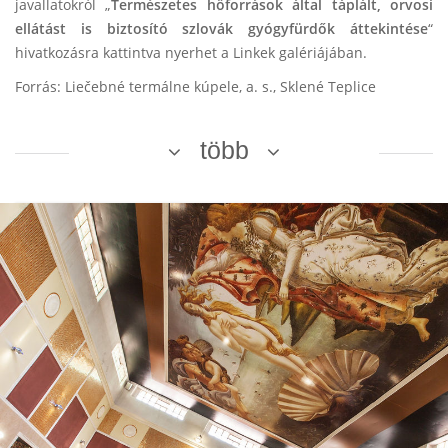
javallatokról „
Természetes hőforrások által táplált, orvosi
ellátást is biztosító szlovák gyógyfürdők áttekintése
“
hivatkozásra kattintva nyerhet a Linkek galériájában.
Forrás: Liečebné termálne kúpele, a. s., Sklené Teplice
több