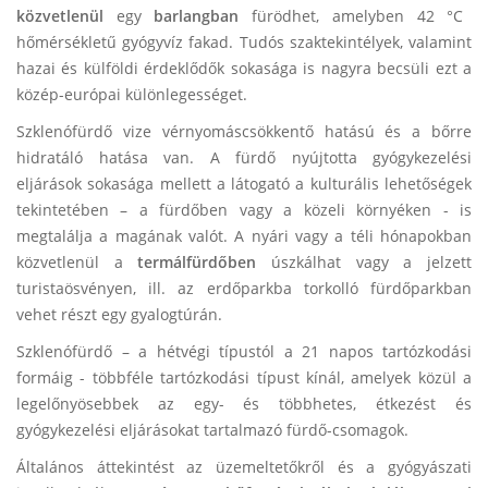
közvetlenül
egy
barlangban
fürödhet, amelyben 42 °C
hőmérsékletű gyógyvíz fakad. Tudós szaktekintélyek, valamint
hazai és külföldi érdeklődők sokasága is nagyra becsüli ezt a
közép-európai különlegességet.
Szklenófürdő vize vérnyomáscsökkentő hatású és a bőrre
hidratáló hatása van. A fürdő nyújtotta gyógykezelési
eljárások sokasága mellett a látogató a kulturális lehetőségek
tekintetében – a fürdőben vagy a közeli környéken - is
megtalálja a magának valót. A nyári vagy a téli hónapokban
közvetlenül a
termálfürdőben
úszkálhat vagy a jelzett
turistaösvényen, ill. az erdőparkba torkolló fürdőparkban
vehet részt egy gyalogtúrán.
Szklenófürdő – a hétvégi típustól a 21 napos tartózkodási
formáig - többféle tartózkodási típust kínál, amelyek közül a
legelőnyösebbek az egy- és többhetes, étkezést és
gyógykezelési eljárásokat tartalmazó fürdő-csomagok.
Általános áttekintést az üzemeltetőkről és a gyógyászati