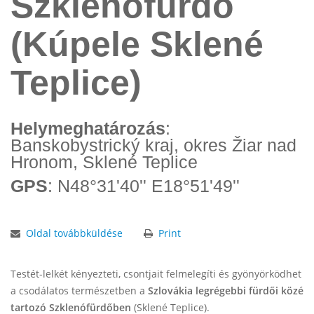
Szklenófürdő
(Kúpele Sklené
Teplice)
Helymeghatározás
:
Banskobystrický kraj, okres Žiar nad
Hronom, Sklené Teplice
GPS
: N48°31'40'' E18°51'49''
Oldal továbbküldése
Print
Testét-lelkét kényezteti, csontjait felmelegíti és gyönyörködhet
a csodálatos természetben a
Szlovákia legrégebbi fürdői közé
tartozó Szklenófürdőben
(Sklené Teplice).