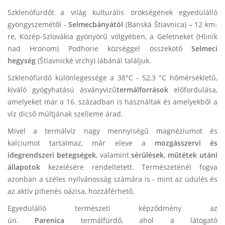
Szklenófürdőt a világ kulturális örökségének egyedülálló
gyöngyszemétől -
Selmecbányától
(Banská Štiavnica)
–
12 km-
re, Közép-Szlovákia gyönyörű völgyében, a Geletneket (Hliník
nad Hronom) Podhorie községgel összekötő
Selmeci
hegység
(Štiavnické vrchy) lábánál találjuk.
Szklenófürdő különlegessége a 38°C - 52,3 °C hőmérsékletű,
kiváló gyógyhatású ásványvizű
termálforrások
előfordulása,
amelyeket már a 16. században is használtak és amelyekből a
víz dicső múltjának szelleme árad.
Mivel a termálvíz nagy mennyiségű magnéziumot és
kalciumot tartalmaz, már eleve a
mozgásszervi és
idegrendszeri betegségek
, valamint
sérülések
,
műtétek utáni
állapotok
kezelésére rendeltetett. Természeténél fogva
azonban a széles nyilvánosság számára is - mint az üdülés és
az aktív pihenés oázisa, hozzáférhető.
Egyedülálló természeti képződmény az
ún.
Parenica
termálfürdő, ahol a látogató