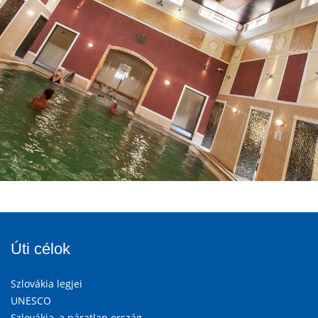
Úti célok
Szlovákia legjei
UNESCO
Szlovákia, a páratlan ország