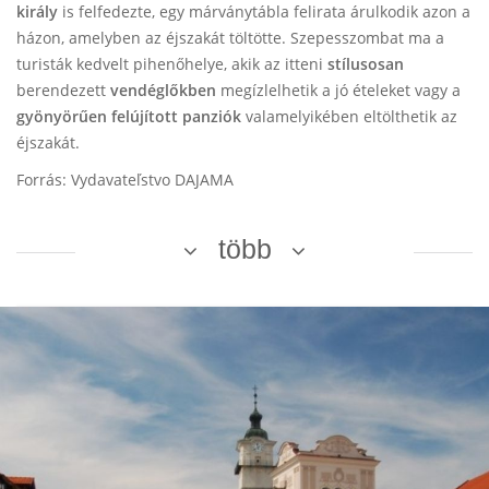
király
is felfedezte, egy márványtábla felirata árulkodik azon a
házon, amelyben az éjszakát töltötte. Szepesszombat ma a
turisták kedvelt pihenőhelye, akik az itteni
stílusosan
berendezett
vendéglőkben
megízlelhetik a jó ételeket vagy a
gyönyörűen
felújított panziók
valamelyikében eltölthetik az
éjszakát.
Forrás: Vydavateľstvo DAJAMA
több