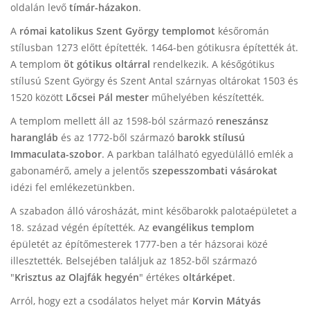
oldalán levő
tímár-házakon
.
A
római katolikus Szent György templomot
későromán
stílusban 1273 előtt építették. 1464-ben gótikusra építették át.
A templom
öt gótikus oltárral
rendelkezik. A későgótikus
stílusú Szent György és Szent Antal szárnyas oltárokat 1503 és
1520 között
Lőcsei Pál mester
műhelyében készítették.
A templom mellett áll az 1598-ból származó
reneszánsz
harangláb
és az 1772-ből származó
barokk stílusú
Immaculata-szobor
. A parkban található egyedülálló emlék a
gabonamérő, amely a jelentős
szepesszombati vásárokat
idézi fel emlékezetünkben.
A szabadon álló városházát, mint későbarokk palotaépületet a
18. század végén építették. Az
evangélikus templom
épületét az építőmesterek 1777-ben a tér házsorai közé
illesztették. Belsejében találjuk az 1852-ből származó
"
Krisztus az Olajfák hegyén
" értékes
oltárképet
.
Arról, hogy ezt a csodálatos helyet már
Korvin Mátyás