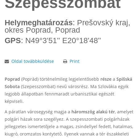
Szepesszombat
Helymeghatározás
: Prešovský kraj,
okres Poprad, Poprad
GPS
: N49°3'51'' E20°18'48''
Oldal továbbküldése
Print
Poprad
(Poprád) történelmileg legjelentősebb
része
a
Spišská
Sobota
(Szepesszombat) nevű városrész. Ma Szlovákia egyik
legjobb állapotban fennmaradt urbanisztikai egészét
képviseli.
A páratlan városegység magja a
háromszög
alakú tér
, amelyet
polgári házak sora szegélyez. A szepesszombati polgárházak
jellegzetes ismertetőjele a magas, zsindellyel fedett, hatalmas,
kiugró, oromzatos kontytető. Ilyenek vannak a tér északkeleti