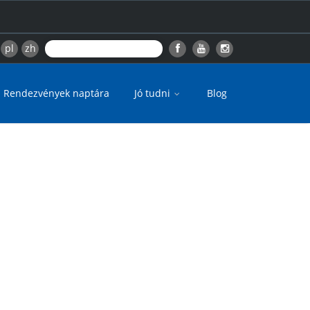
pl
zh
Rendezvények naptára
Jó tudni
Blog