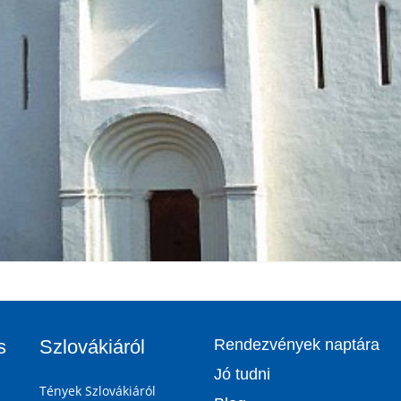
s
Szlovákiáról
Rendezvények naptára
Jó tudni
Tények Szlovákiáról