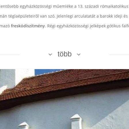
gjelentősebb egyházközösségi műemléke a 13. századi rómaikatoliku
án téglaépületeiről van szó. Jelenlegi arculatatát a barokk ideji és 
ármazó
freskódíszítmény
. Régi egyházközösségi jelképek gótikus fal
több