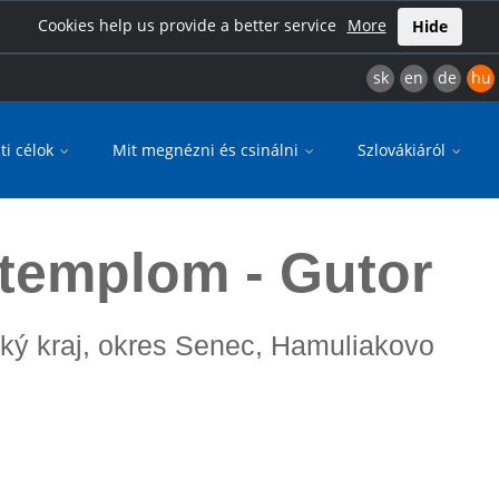
Cookies help us provide a better service
More
Hide
sk
en
de
hu
ti célok
Mit megnézni és csinálni
Szlovákiáról
 templom - Gutor
vský kraj, okres Senec, Hamuliakovo