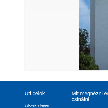
Úti célok
Mit megnézni é
csinálni
Szlovákia legjei