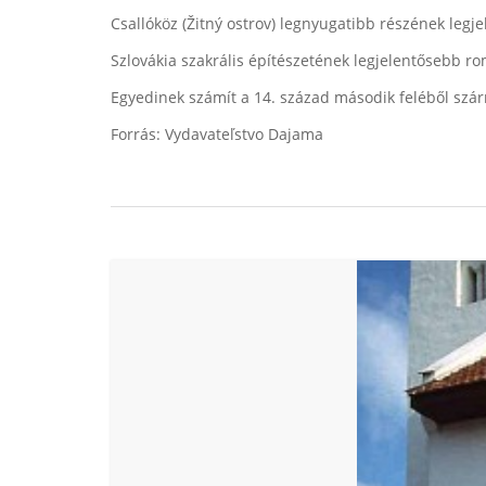
Csallóköz (Žitný ostrov) legnyugatibb részének le
Szlovákia szakrális építészetének legjelentősebb rom
Egyedinek számít a 14. század második feléből sz
Forrás: Vydavateľstvo Dajama