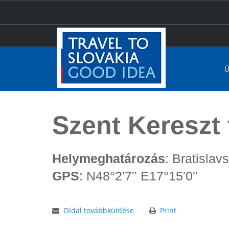
Ú
Főoldal
Szent Kereszt templom - Gutor
Szent Kereszt
Helymeghatározás
: Bratisla
GPS
: N48°2'7'' E17°15'0''
Oldal továbbküldése
Print