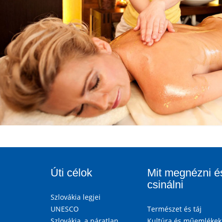
Úti célok
Mit megnézni é
csinálni
Szlovákia legjei
UNESCO
Természet és táj
Szlovákia, a páratlan
Kultúra és műemlékek