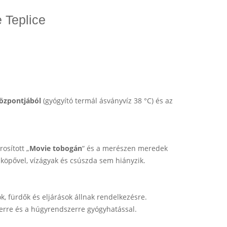
e Teplice
özpontjából
(gyógyító termál ásványvíz 38 °C) és az
osított „
Movie tobogán
“ és a merészen meredek
ízköpővel, vízágyak és csúszda sem hiányzik.
, fürdők és eljárások állnak rendelkezésre.
erre és a húgyrendszerre gyógyhatással.