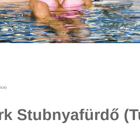
ice)
k Stubnyafürdő (T