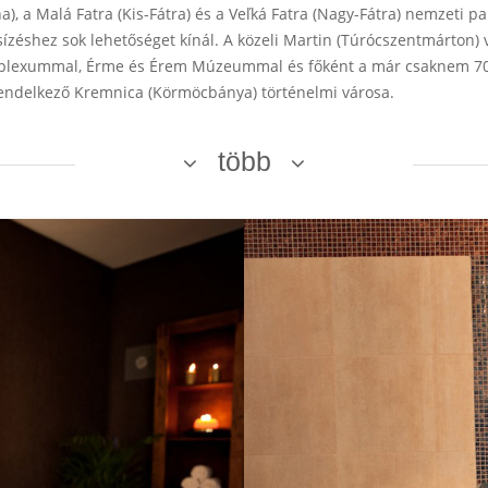
a), a Malá Fatra (Kis-Fátra) és a Veľká Fatra (Nagy-Fátra) nemzeti pa
ízéshez sok lehetőséget kínál. A közeli Martin (Túrócszentmárton)
komplexummal, Érme és Érem Múzeummal és főként a már csaknem 700
rendelkező Kremnica (Körmöcbánya) történelmi városa.
több