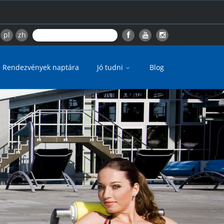
pl
zh
Rendezvények naptára
Jó tudni
Blog