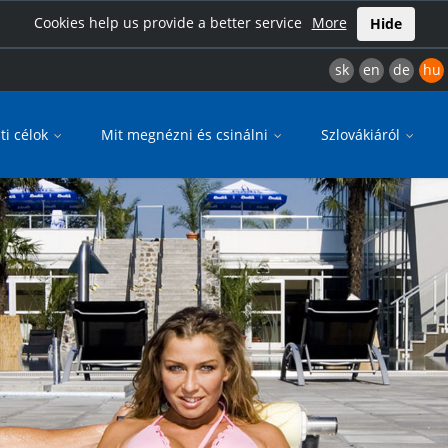
Cookies help us provide a better service
More
Hide
sk
en
de
hu
ti célok
Mit megnézni és csinálni
Szlovákiáról