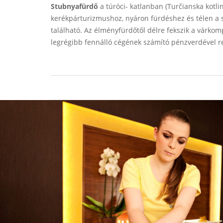
Stubnyafürdő
a túróci- katlanban (Turčianska kotlin
kerékpárturizmushoz, nyáron fürdéshez és télen a s
található. Az élményfürdőtől délre fekszik a vár
legrégibb fennálló cégének számító pénzverdével 