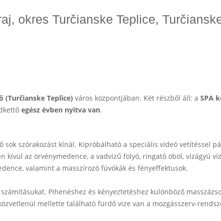
kraj, okres Turčianske Teplice, Turčiansk
 (Turčianske Teplice)
város központjában. Két részből áll: a
SPA k
ndkettő
egész évben nyitva van
.
sok szórakozást kínál. Kipróbálható a speciális videó vetítéssel pár
en kívül az örvénymedence, a vadvizű folyó, ringató öböl, vízágyú v
dence, valamint a masszírozó fúvókák és fényeffektusok.
 a számításukat. Pihenéshez és kényeztetéshez különböző masszázsok
özvetlenül mellette található fürdő vize van a mozgásszerv-rendsz