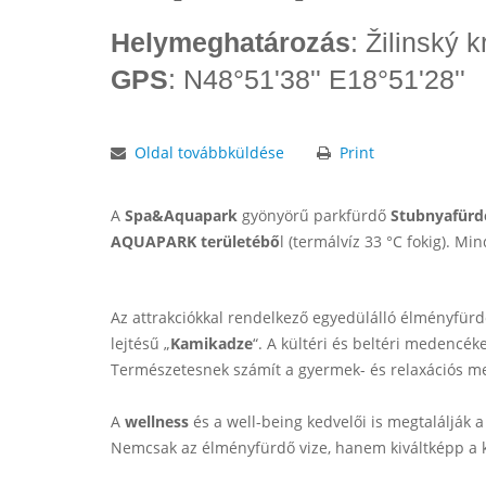
Helymeghatározás
: Žilinský 
GPS
: N48°51'38'' E18°51'28''
Oldal továbbküldése
Print
A
Spa&Aquapark
gyönyörű parkfürdő
Stubnyafürdő
AQUAPARK területébő
l (termálvíz 33 °C fokig). Mi
Az attrakciókkal rendelkező egyedülálló élményfürdő 
lejtésű „
Kamikadze
“. A kültéri és beltéri medencék
Természetesnek számít a gyermek- és relaxációs me
A
wellness
és a well-being kedvelői is megtalálják
Nemcsak az élményfürdő vize, hanem kiváltképp a k