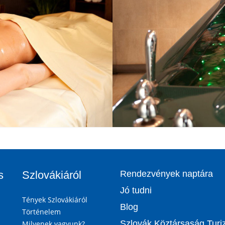
s
Szlovákiáról
Rendezvények naptára
Jó tudni
Tények Szlovákiáról
Blog
Történelem
Szlovák Köztársaság Tur
Milyenek vagyunk?