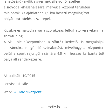
lehetőségük nyílik a
gyermek sífelvonó
, esetleg
a
síóvoda
kihasználására, melyek a központ területén
találhatók. Az ajánlatban 1,5 km hosszú megvilágított
pályán
esti síelés
is szerepel.
Kicsikre és nagyokra vár a szórakozás felfújható kerekeken – a
snowtubing.
A Ski Tále síközpontban a
sífutás
kedvelői is megtalálják
a számukra megfelelő szórakozást, mivelhogy a központon
belül e sport rajongói számára 6,5 km hosszú karbantartott
pálya áll rendelkezésre.
Aktualizált: 10/2015
Forrás: Ski Tále
Web:
Ski Tále síközpont
több