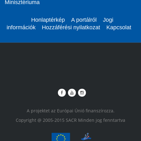
Minisztériuma
Honlaptérkép
A portálról
Jogi
információk
Hozzáférési nyilatkozat
Kapcsolat
A projektet az Európai Únió finanszírozza.
Copyright @ 2005-2015 SACR Minden jog fenntartva