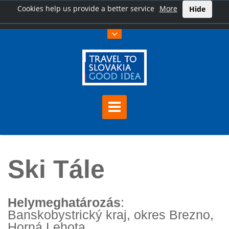
Cookies help us provide a better service
More
Hide
Főoldal
Ski Tále
Ski Tále
Helymeghatározás
:
Banskobystrický kraj, okres Brezno,
Horná Lehota