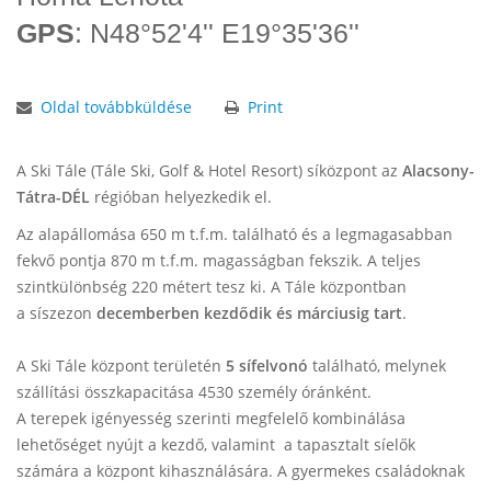
GPS
: N48°52'4'' E19°35'36''
Oldal továbbküldése
Print
A Ski Tále (
Tále Ski, Golf & Hotel Resort)
síközpont az
Alacsony-
Tátra-DÉL
régióban helyezkedik el.
Az alapállomása 650 m t.f.m. található és a legmagasabban
fekvő pontja 870 m t.f.m. magasságban fekszik. A teljes
szintkülönbség 220 métert tesz ki. A Tále központban
a síszezon
decemberben kezdődik és márciusig tart
.
A
Ski Tále
központ területén
5
sífelvonó
található, melynek
szállítási összkapacitása 4530 személy óránként.
A terepek igényesség szerinti megfelelő kombinálása
lehetőséget nyújt a kezdő, valamint a tapasztalt síelők
számára a központ kihasználására. A gyermekes családoknak