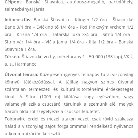
Célpont:
Banská Štiavnica, autóbusz-megálló, parkolóhely,
selmecbányai járás
Időbeosztás:
Banská Štiavnica - Klinger 1/2 óra - Štiavnické
Bane 3/4 óra - Evičkino tó 1/4 óra - Pod Pinkovým vrchom 1/2
óra - Krížna 1/4 óra - Tatárska lúka 3/4 óra - Sitno 1/4 óra -
Sitno vár 1/4 óra - Vlčia jama 1/4 óra - Ilija 1/2 óra - Banská
Štiavnica 1 óra.
Térkép:
Štiavnické vrchy, méretarány 1 : 50 000 (138 lap), VKÚ,
a. s., Harmanec.
Útvonal leírása:
Közepesen igényes félnapos túra, viszonylag
könnyű tájékozódással. A tájilag nagyon színes útvonal
számtalan természeti és kulturális-történelmi érdekességet
kínál. A Sitno (1009 m) kilátásai vagy egészében, vagy
valamelyik szikla csúcsáról tárulnak a szemünk elé, melyek
három oldalról szegélyezik a csúcsos felületet.
Többnyire erdei és mezei utakon vezet, csak rövid szakasza
halad a viszonylag zajos forgalommmal rendelkező nyilvános
útkommunikáción keresztül.