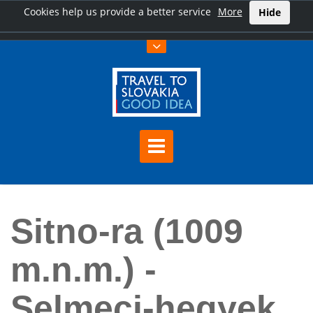
Cookies help us provide a better service
More
Hide
Főoldal
Sitno-ra (1009 m.n.m.) - Selmeci-hegyek
Sitno-ra (1009
m.n.m.) -
Selmeci-hegyek