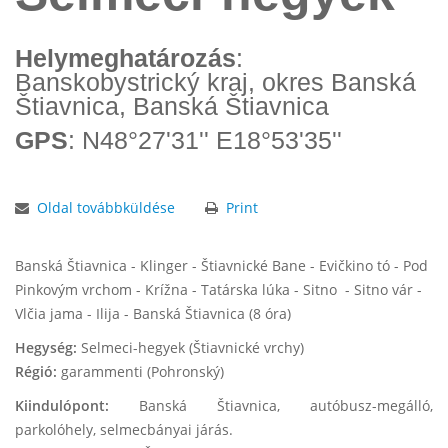
Helymeghatározás
:
Banskobystrický kraj, okres Banská
Štiavnica, Banská Štiavnica
GPS
: N48°27'31'' E18°53'35''
Oldal továbbküldése
Print
Banská Štiavnica - Klinger - Štiavnické Bane - Evičkino tó - Pod
Pinkovým vrchom - Krížna - Tatárska lúka - Sitno - Sitno vár -
Vlčia jama - Ilija - Banská Štiavnica (8 óra)
Hegység:
Selmeci-hegyek (Štiavnické vrchy)
Régió:
garammenti (Pohronský)
Kiindulópont:
Banská Štiavnica, autóbusz-megálló,
parkolóhely, selmecbányai járás.