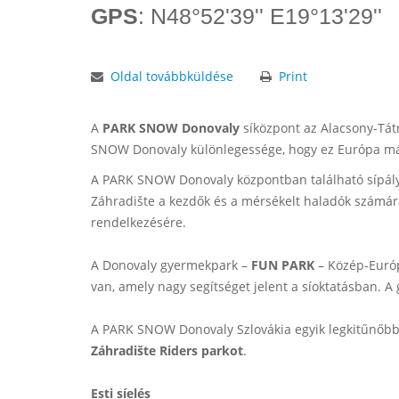
GPS
: N48°52'39'' E19°13'29''
Oldal továbbküldése
Print
A
PARK SNOW Donovaly
síközpont az Alacsony-Tát
SNOW Donovaly különlegessége, hogy ez Európa má
A PARK SNOW Donovaly központban található sípályá
Záhradište a kezdők és a mérsékelt haladók számára
rendelkezésére.
A Donovaly gyermekpark –
FUN PARK
– Közép-Európ
van, amely nagy segítséget jelent a síoktatásban. A
A PARK SNOW Donovaly Szlovákia egyik legkitűnőbb 
Záhradište Riders parkot
.
Esti síelés