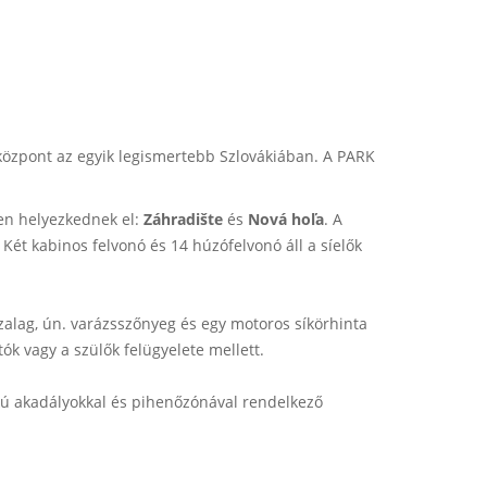
íközpont az egyik legismertebb Szlovákiában. A PARK
en helyezkednek el:
Záhradište
és
Nová hoľa
. A
ét kabinos felvonó és 14 húzófelvonó áll a síelők
zalag, ún. varázsszőnyeg és egy motoros síkörhinta
ók vagy a szülők felügyelete mellett.
kú akadályokkal és pihenőzónával rendelkező