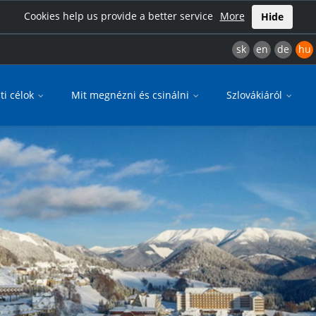
Cookies help us provide a better service
More
Hide
sk
en
de
hu
ti célok
Mit megnézni és csinálni
Szlovákiáról