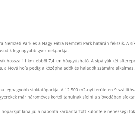
ra Nemzeti Park és a Nagy-Fátra Nemzeti Park határán fekszik. A s
sodik legnagyobb gyermekparkja.
k hossza 11 km, ebből 7,4 km hóágyúzható. A sípályák két síterep
, a Nová hoľa pedig a középhaladók és haladók számára alkalmas. K
a legnagyobb síoktatóparkja. A 12 500 m2-nyi területen 9 szállítós
 gyerekek már hároméves kortól tanulnak síelni a síóvodában síoktat
hóparkját kínálja: a naponta karbantartott különféle nehézségi fo