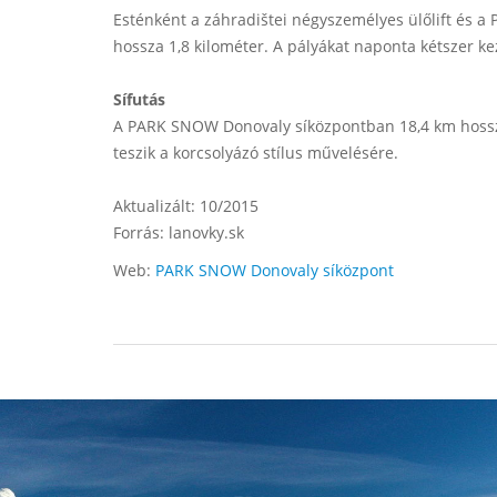
Esténként a záhradištei négyszemélyes ülőlift és a 
hossza 1,8 kilométer. A pályákat naponta kétszer kez
Sífutás
A PARK SNOW Donovaly síközpontban 18,4 km hosszú
teszik a korcsolyázó stílus művelésére.
Aktualizált: 10/2015
Forrás: lanovky.sk
Web:
PARK SNOW Donovaly síközpont