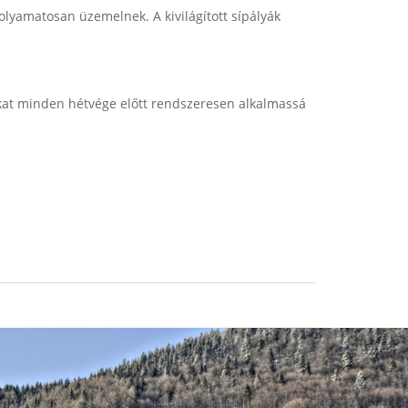
olyamatosan üzemelnek. A kivilágított sípályák
kat minden hétvége előtt rendszeresen alkalmassá