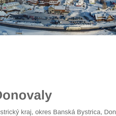
onovaly
strický kraj, okres Banská Bystrica, Do