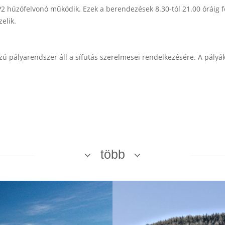
P2 húzófelvonó működik. Ezek a berendezések 8.30-tól 21.00 óráig f
elik.
 pályarendszer áll a sífutás szerelmesei rendelkezésére. A pályá
több