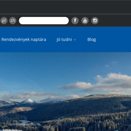
pl
zh
Rendezvények naptára
Jó tudni
Blog