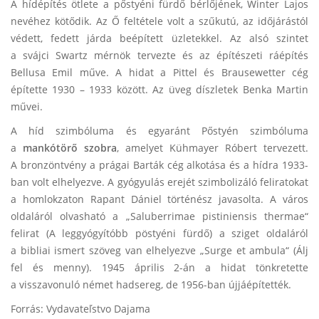
A hídépítés ötlete a pőstyéni fürdő bérlőjének, Winter Lajos
nevéhez kötődik. Az Ő feltétele volt a szűkutú, az időjárástól
védett, fedett járda beépített üzletekkel. Az alsó szintet
a svájci Swartz mérnök tervezte és az építészeti ráépítés
Bellusa Emil műve. A hidat a Pittel és Brausewetter cég
építette 1930 – 1933 között. Az üveg díszletek Benka Martin
művei.
A híd szimbóluma és egyaránt Pőstyén szimbóluma
a
mankótörő szobra
, amelyet Kühmayer Róbert tervezett.
A bronzöntvény a prágai Barták cég alkotása és a hídra 1933-
ban volt elhelyezve. A gyógyulás erejét szimbolizáló feliratokat
a homlokzaton Rapant Dániel történész javasolta. A város
oldaláról olvasható a „Saluberrimae pistiniensis thermae“
felirat (A leggyógyítóbb pöstyéni fürdő) a sziget oldaláról
a bibliai ismert szöveg van elhelyezve „Surge et ambula“ (Álj
fel és menny). 1945 április 2-án a hidat tönkretette
a visszavonuló német hadsereg, de 1956-ban újjáépítették.
Forrás: Vydavateľstvo Dajama