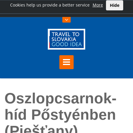
Cookies help us provide a better service
More
Hide
Főoldal
Oszlopcsarnok-híd Pőstyénben (Piešťany)
Oszlopcsarnok-
híd Pőstyénben
(Piešťany)