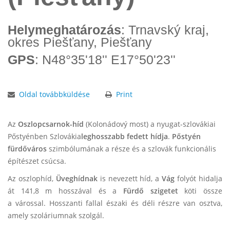
Helymeghatározás
: Trnavský kraj,
okres Piešťany, Piešťany
GPS
: N48°35'18'' E17°50'23''
Oldal továbbküldése
Print
Az
Oszlopcsarnok-híd
(Kolonádový most) a nyugat-szlovákiai
Pőstyénben Szlovákia
leghosszabb fedett hídja
.
Pőstyén
fürdőváros
szimbólumának a része és a szlovák funkcionális
építészet csúcsa.
Az oszlophíd,
­Üveghídnak
is nevezett híd, a
Vág
folyót hidalja
át 141,8 m hosszával és a
Fürdő szigetet
köti össze
a várossal. Hosszanti fallal északi és déli részre van osztva,
amely szoláriumnak szolgál.